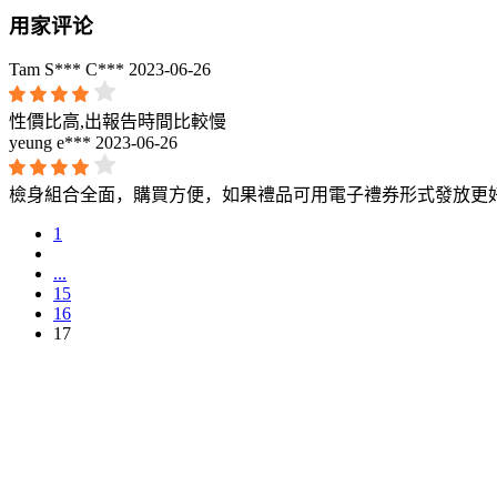
用家评论
Tam S*** C***
2023-06-26
性價比高,出報告時間比較慢
yeung e***
2023-06-26
檢身組合全面，購買方便，如果禮品可用電子禮券形式發放更
1
...
15
16
17