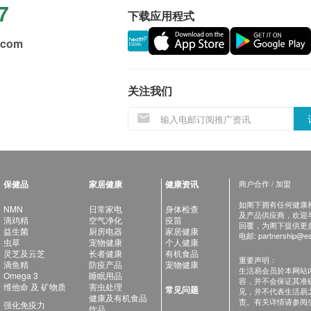
7
下载应用程式
.com
关注我们
保健品
家居健康
健康资讯
商户合作 / 加盟
如阁下拥有任何健康相关
NMN
日常家电
身体检查
及产品供应商，欢迎与健
滴鸡精
空气净化
疫苗
回覆，为阁下提供更
益生菌
厨房电器
家居健康
电邮:
partnership@es
虫草
宠物健康
个人健康
灵芝及云芝
长者健康
有机食品
重要声明：
滴鱼精
防疫产品
宠物健康
生活易会员於本网站
Omega 3
睡眠用品
容，并不会保证其准
维他命 及 矿物质
害虫处理
常见问题
见，并不代表生活易
健康及有机食品
责。有关详情请参阅
强化免疫力
饮品