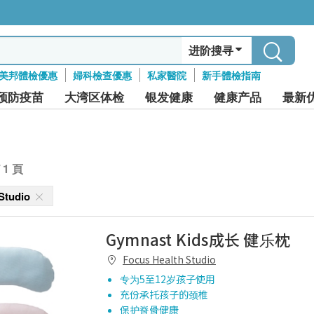
进阶搜寻
美邦體檢優惠
婦科檢查優惠
私家醫院
新手體檢指南
预防疫苗
大湾区体检
银发健康
健康产品
最新
/ 1 頁
 Studio
Gymnast Kids成长 健乐枕
Focus Health Studio
专为5至12岁孩子使用
充份承托孩子的颈椎
保护脊骨健康