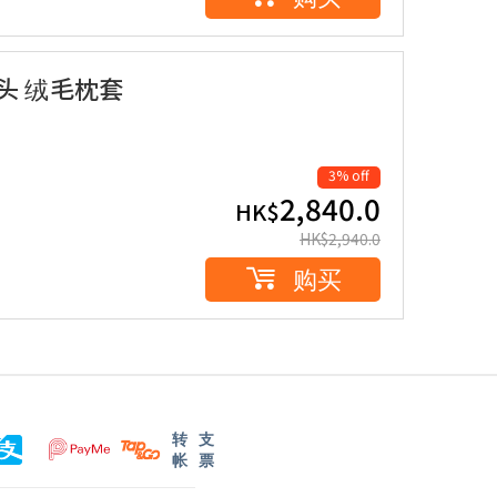
造枕头 绒毛枕套
3% off
2,840.0
HK$
HK$
2,940.0
购买
转
支
帐
票