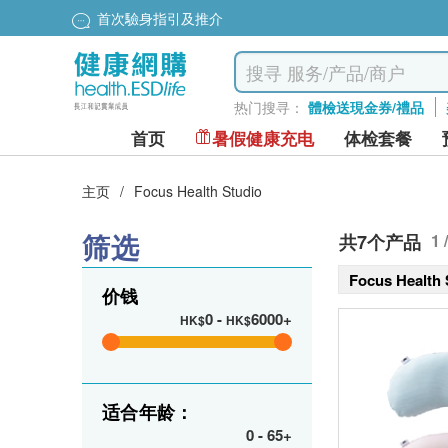
首次驗身指引及推介
热门搜寻：
體檢送現金券/禮品
首页
暑假健康充电
体检套餐
主页
/
Focus Health Studio
筛选
共7个产品
1 
Focus Health
价钱
0
-
6000+
HK$
HK$
适合年龄：
0
-
65+