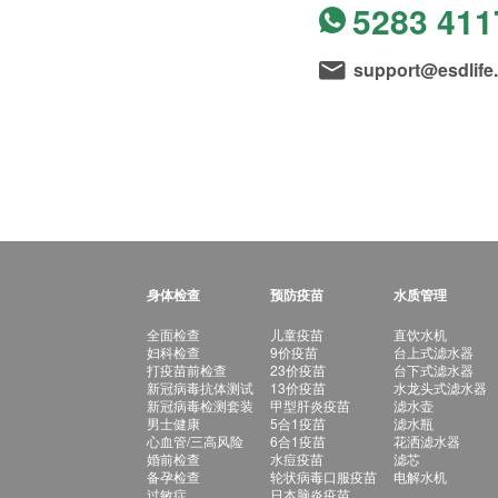
5283 411
support@esdlife
身体检查
预防疫苗
水质管理
全面检查
儿童疫苗
直饮水机
妇科检查
9价疫苗
台上式滤水器
打疫苗前检查
23价疫苗
台下式滤水器
新冠病毒抗体测试
13价疫苗
水龙头式滤水器
新冠病毒检测套装
甲型肝炎疫苗
滤水壶
男士健康
5合1疫苗
滤水瓶
心血管/三高风险
6合1疫苗
花洒滤水器
婚前检查
水痘疫苗
滤芯
备孕检查
轮状病毒口服疫苗
电解水机
过敏症
日本脑炎疫苗