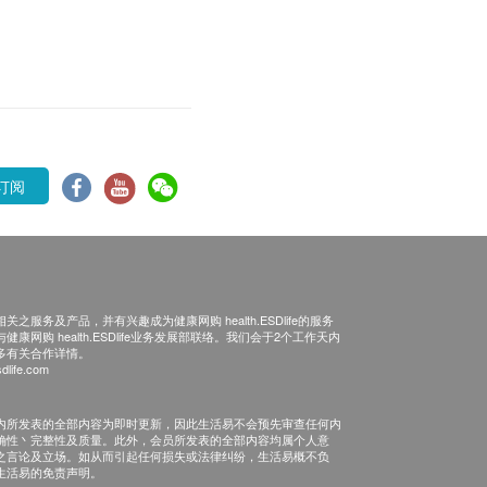
订阅
之服务及产品，并有兴趣成为健康网购 health.ESDlife的服务
康网购 health.ESDlife业务发展部联络。我们会于2个工作天内
多有关合作详情。
dlife.com
内所发表的全部内容为即时更新，因此生活易不会预先审查任何内
确性丶完整性及质量。此外，会员所发表的全部内容均属个人意
之言论及立场。如从而引起任何损失或法律纠纷，生活易概不负
生活易的免责声明。