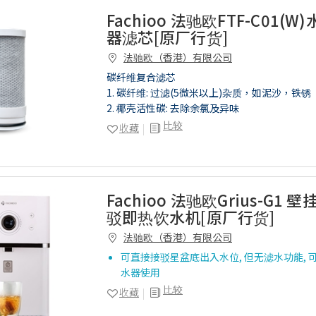
Fachioo 法驰欧FTF-C01(
器滤芯[原厂行货]
法驰欧（香港）有限公司
碳纤维复合滤芯
1. 碳纤维: 过滤(5微米以上)杂质，如泥沙，铁锈
2. 椰壳活性碳: 去除余氯及异味
比较
收藏
Fachioo 法驰欧Grius-G1 
驳即热饮水机[原厂行货]
法驰欧（香港）有限公司
可直接接驳星盆底出入水位, 但无滤水功能, 可直
水器使用
比较
收藏