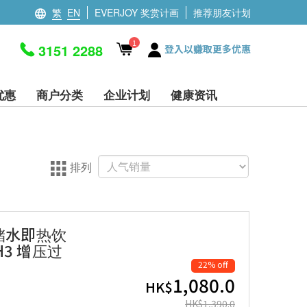
繁
EN
EVERJOY 奖赏计画
推荐朋友计划
1
3151 2288
登入以赚取更多优惠
优惠
商户分类
企业计划
健康资讯
排列
1 储水即热饮
 H3 增压过
22% off
1,080.0
HK$
HK$
1,390.0