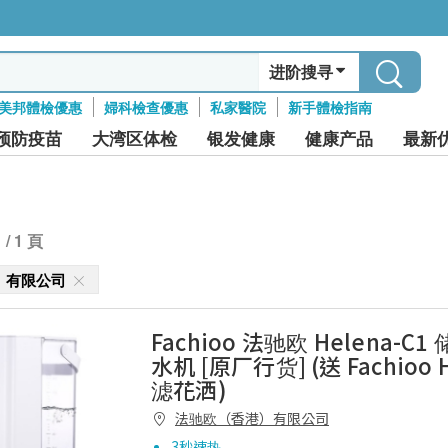
进阶搜寻
美邦體檢優惠
婦科檢查優惠
私家醫院
新手體檢指南
预防疫苗
大湾区体检
银发健康
健康产品
最新
1 / 1 頁
）有限公司
Fachioo 法驰欧 Helena-C
水机 [原厂行货] (送 Fachioo
滤花洒)
法驰欧（香港）有限公司
3秒速热