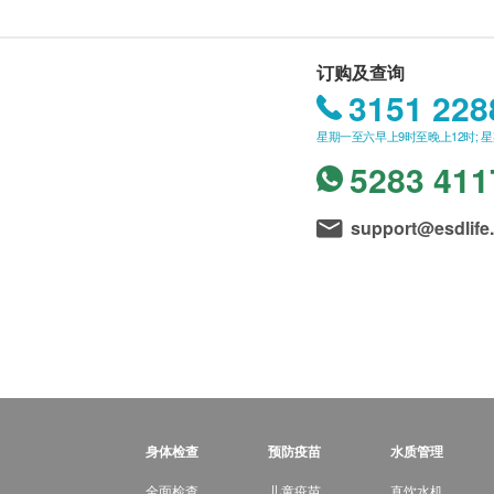
订购及查询
3151 228
星期一至六早上9时至晚上12时; 
5283 411
support@esdlife
身体检查
预防疫苗
水质管理
全面检查
儿童疫苗
直饮水机