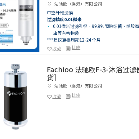
法驰欧（香港）有限公司
中空纤维滤膜
过滤精度0.01微米
0.01微米过滤孔径，99.9%隔除细菌、塑
虫等有害物质
***建议更换周期12-24 个月
比较
收藏
Fachioo 法驰欧F-3-沐浴过
货]
法驰欧（香港）有限公司
比较
收藏