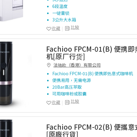
6段温度
一键童锁
3公升大水箱
比较
收藏
Fachioo FPCM-01(B) 便
机[原厂行货]
法驰欧（香港）有限公司
Fachioo FPCM-01(B) 便携即热意式咖啡机
便携易用，无需电源
20Bar高压萃取
可用咖啡粉或胶囊
比较
收藏
Fachioo FPCM-02(B) 便
[原廠行貨]