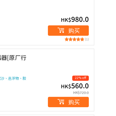
980.0
HK$
购买
(1)
阻垢器[原厂行
22% off
泥沙、悬浮物、胶
560.0
HK$
HK$
720.0
购买