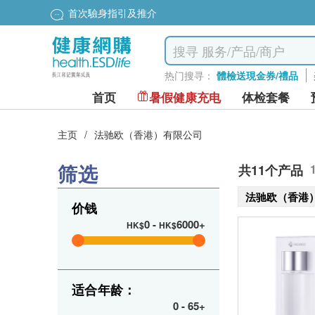
首次驗身指引及推介
热门搜寻：
體檢送現金券/禮品
首页
暑假健康充电
体检套餐
主页
/
法驰欧（香港）有限公司
筛选
共11个产品
法驰欧（香港
价钱
0
-
6000+
HK$
HK$
适合年龄：
0
-
65+