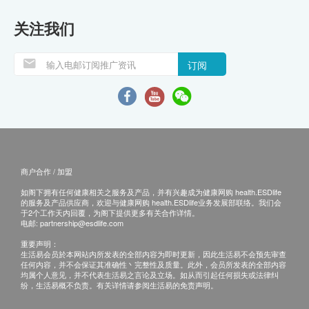
关注我们
订阅
商户合作 / 加盟
如阁下拥有任何健康相关之服务及产品，并有兴趣成为健康网购 health.ESDlife
的服务及产品供应商，欢迎与健康网购 health.ESDlife业务发展部联络。我们会
于2个工作天内回覆，为阁下提供更多有关合作详情。
电邮:
partnership@esdlife.com
重要声明：
生活易会员於本网站内所发表的全部内容为即时更新，因此生活易不会预先审查
任何内容，并不会保证其准确性丶完整性及质量。此外，会员所发表的全部内容
均属个人意见，并不代表生活易之言论及立场。如从而引起任何损失或法律纠
纷，生活易概不负责。有关详情请参阅生活易的免责声明。