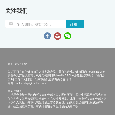
关注我们
订阅
商户合作 / 加盟
如阁下拥有任何健康相关之服务及产品，并有兴趣成为健康网购 health.ESDlife
的服务及产品供应商，欢迎与健康网购 health.ESDlife业务发展部联络。我们会
于2个工作天内回覆，为阁下提供更多有关合作详情。
电邮:
partnership@esdlife.com
重要声明：
生活易会员於本网站内所发表的全部内容为即时更新，因此生活易不会预先审查
任何内容，并不会保证其准确性丶完整性及质量。此外，会员所发表的全部内容
均属个人意见，并不代表生活易之言论及立场。如从而引起任何损失或法律纠
纷，生活易概不负责。有关详情请参阅生活易的免责声明。