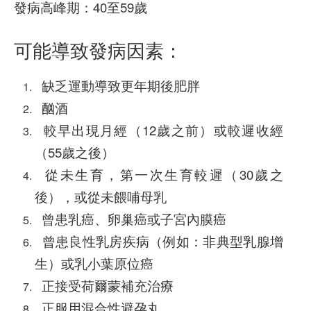
發病高峰期：40至59歲
可能導致發病因素：
缺乏運動導致更年期後肥胖
酗酒
較早出現月經（12歲之前）或較遲收經
（55歲之後）
從未生育，第一次生育較遲（30歲之
後），或從未餵哺母乳
曾患乳癌、卵巢癌或子宮內膜癌
曾患良性乳房疾病（例如：非典型乳腺增
生）或乳小葉原位癌
正接受荷爾蒙補充治療
正服用混合性避孕丸