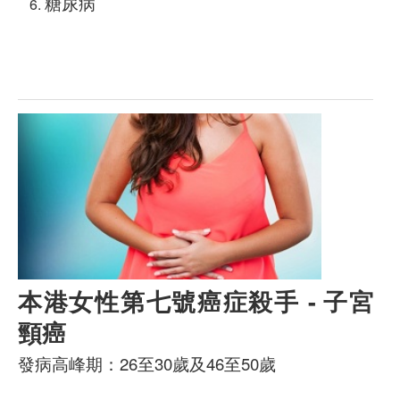
糖尿病
本港女性第七號癌症殺手 - 子宮
頸癌
發病高峰期：26至30歲及46至50歲