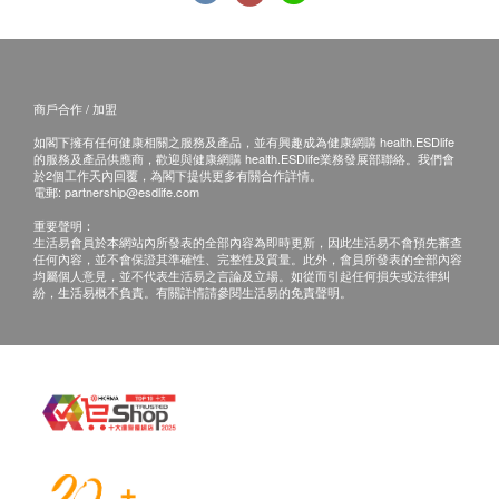
商戶合作 / 加盟
如閣下擁有任何健康相關之服務及產品，並有興趣成為健康網購 health.ESDlife
的服務及產品供應商，歡迎與健康網購 health.ESDlife業務發展部聯絡。我們會
於2個工作天內回覆，為閣下提供更多有關合作詳情。
電郵:
partnership@esdlife.com
重要聲明：
生活易會員於本網站內所發表的全部內容為即時更新，因此生活易不會預先審查
任何內容，並不會保證其準確性、完整性及質量。此外，會員所發表的全部內容
均屬個人意見，並不代表生活易之言論及立場。如從而引起任何損失或法律糾
紛，生活易概不負責。有關詳情請參閱生活易的免責聲明。