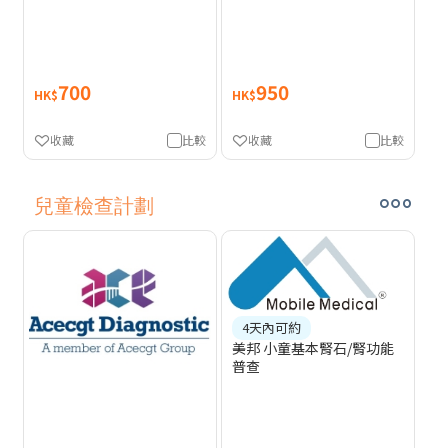
700
950
HK$
HK$
收藏
比較
收藏
比較
兒童檢查計劃
4天內可約
美邦 小童基本腎石/腎功能
普查