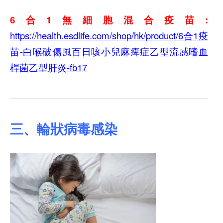
6合1無細胞混合疫苗:
https://health.esdlife.com/shop/hk/product/6合1疫
苗-白喉破傷風百日咳小兒麻痺症乙型流感嗜血
桿菌乙型肝炎-fb17
三、輪狀病毒感染