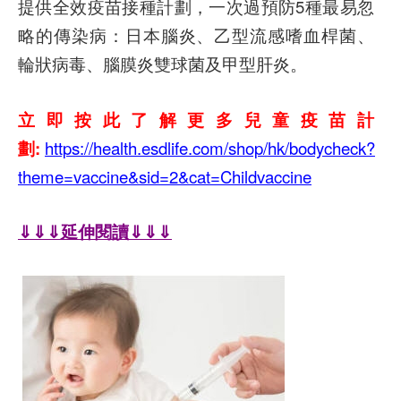
提供全效疫苗接種計劃，一次過預防5種最易忽
略的傳染病：日本腦炎、乙型流感嗜血桿菌、
輪狀病毒、腦膜炎雙球菌及甲型肝炎。
立即按此了解更多兒童疫苗計
劃:
https://health.esdlife.com/shop/hk/bodycheck?
theme=vaccine&sid=2&cat=Childvaccine
⇓⇓⇓延伸閱讀⇓⇓⇓