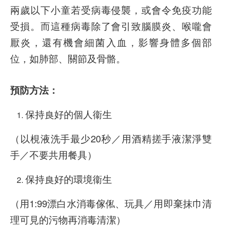
兩歲以下小童若受病毒侵襲，或會令免疫功能
受損。而這種病毒除了會引致腦膜炎、喉嚨會
厭炎，還有機會細菌入血，影響身體多個部
位，如肺部、關節及骨骼。
預防方法：
保持良好的個人衞生
（以梘液洗手最少20秒／用酒精搓手液潔淨雙
手／不要共用餐具）
保持良好的環境衞生
（用1:99漂白水消毒傢俬、玩具／用即棄抹巾清
理可見的污物再消毒清潔）