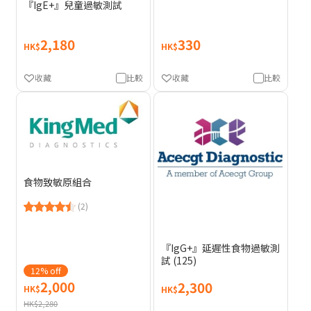
『IgE+』兒童過敏測試
2,180
330
HK$
HK$
收藏
比較
收藏
比較
食物致敏原組合
(2)
『IgG+』延遲性食物過敏測
試 (125)
12% off
2,000
2,300
HK$
HK$
HK$2,280