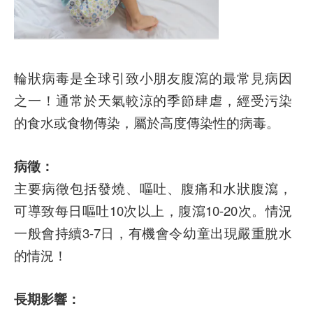
輪狀病毒是全球引致小朋友腹瀉的最常見病因
之一！通常於天氣較涼的季節肆虐，經受污染
的食水或食物傳染，屬於高度傳染性的病毒。
病徵：
主要病徵包括發燒、嘔吐、腹痛和水狀腹瀉，
可導致每日嘔吐10次以上，腹瀉10-20次。情況
一般會持續3-7日，有機會令幼童出現嚴重脫水
的情況！
長期影響：