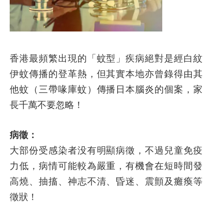
香港最頻繁出現的「蚊型」疾病絕對是經白紋
伊蚊傳播的登革熱，但其實本地亦曾錄得由其
他蚊（三帶喙庫蚊）傳播日本腦炎的個案，家
長千萬不要忽略！
病徵：
大部份受感染者没有明顯病徵，不過兒童免疫
力低，病情可能較為嚴重，有機會在短時間發
高燒、抽搐、神志不清、昏迷、震顫及癱瘓等
徵狀！