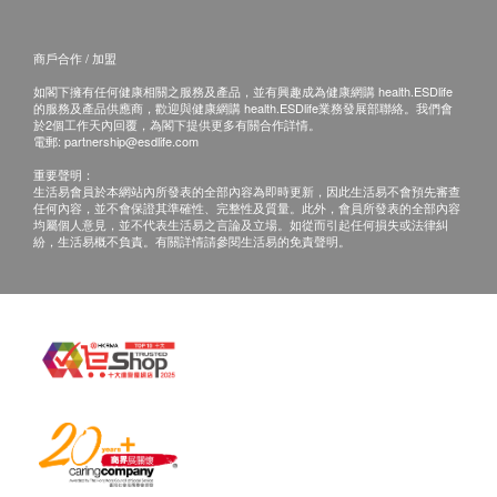
商戶合作 / 加盟
如閣下擁有任何健康相關之服務及產品，並有興趣成為健康網購 health.ESDlife
的服務及產品供應商，歡迎與健康網購 health.ESDlife業務發展部聯絡。我們會
於2個工作天內回覆，為閣下提供更多有關合作詳情。
電郵:
partnership@esdlife.com
重要聲明：
生活易會員於本網站內所發表的全部內容為即時更新，因此生活易不會預先審查
任何內容，並不會保證其準確性、完整性及質量。此外，會員所發表的全部內容
均屬個人意見，並不代表生活易之言論及立場。如從而引起任何損失或法律糾
紛，生活易概不負責。有關詳情請參閱生活易的免責聲明。