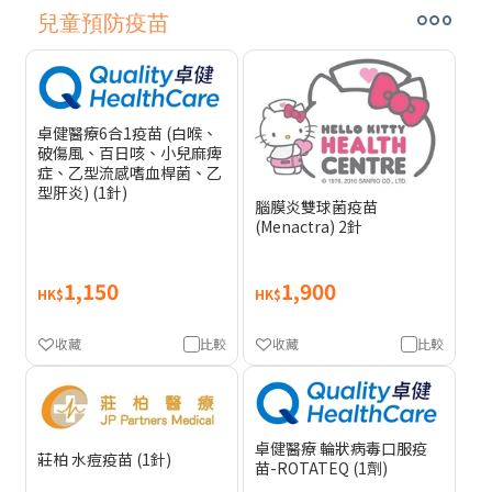
兒童預防疫苗
卓健醫療6合1疫苗 (白喉、
破傷風、百日咳、小兒麻痺
症、乙型流感嗜血桿菌、乙
型肝炎) (1針)
腦膜炎雙球菌疫苗
(Menactra) 2針
1,150
1,900
HK$
HK$
收藏
比較
收藏
比較
卓健醫療 輪狀病毒口服疫
莊柏 水痘疫苗 (1針)
苗-ROTATEQ (1劑)