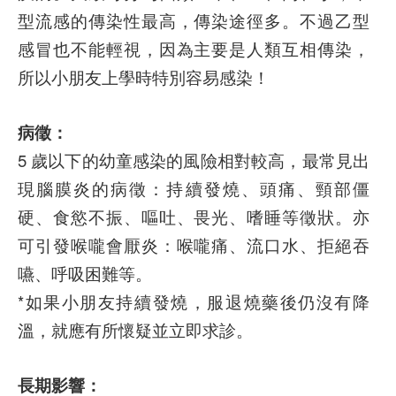
型流感的傳染性最高，傳染途徑多。不過乙型
感冒也不能輕視，因為主要是人類互相傳染，
所以小朋友上學時特別容易感染！
病徵：
5 歲以下的幼童感染的風險相對較高，最常見出
現腦膜炎的病徵：持續發燒、頭痛、頸部僵
硬、食慾不振、嘔吐、畏光、嗜睡等徵狀。亦
可引發喉嚨會厭炎：喉嚨痛、流口水、拒絕吞
嚥、呼吸困難等。
*如果小朋友持續發燒，服退燒藥後仍沒有降
溫，就應有所懷疑並立即求診。
長期影響：