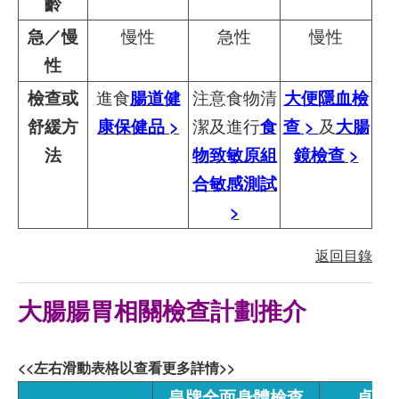
齡
急／慢
慢性
急性
慢性
性
檢查或
進食
腸道健
注意食物清
大便隱血檢
舒緩方
康保健品 >
潔及進行
食
查 >
及
大腸
法
物致敏原組
鏡檢查 >
合敏感測試
>
返回目錄
大腸腸胃相關檢查計劃推介
<<左右滑動表格以查看更多詳情>>
皇牌全面身體檢查
卓越