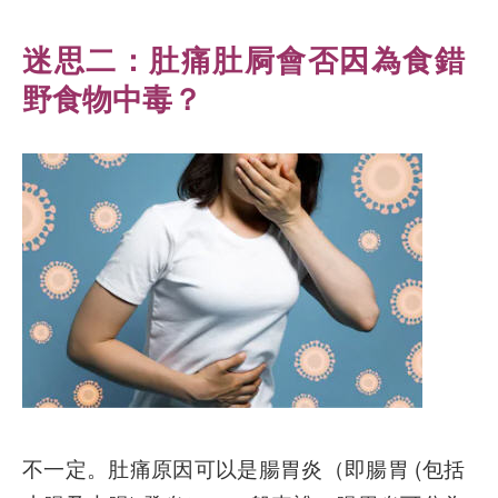
迷思二：
肚痛肚屙會否因為食錯
野食物中毒？
不一定。肚痛原因可以是腸胃炎（即腸胃 (包括