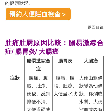
的健康狀況。
返回目錄
肚痛肚屙原因比較：腸易激綜合
症/ 腸胃炎/ 大腸癌
腸易激綜合
腸胃炎
大腸癌
症
症狀
腹痛、腹
腹痛、腹
大便由粗條
脹、肚瀉、
脹、肚瀉、
狀變為幼條
便秘、感到
大便呈水狀
狀、稀爛或
排便不清、
水質、大便
大便過硬或
沾血或內有