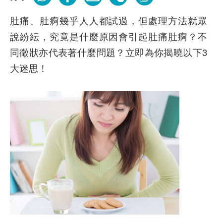
肚痛、肚痾幾乎人人都試過，但處理方法就眾
說紛紜，究竟是什麼原因會引起肚痛肚痾？不
同徵狀亦代表著什麼問題？立即為你揭曉以下3
大迷思！