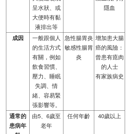
呈水狀、或
隱血
大便時有黏
液排出等
成因
一般跟個人
急性腸胃炎
增加患大腸
的生活方式
敏感性腸胃
癌的風險：
有關，例如
炎
曾患有瘜肉
飲食習慣、
的人士
壓力、睡眠
有家族病史
失調、情
緒、容易緊
張影響等。
通常的
由5、6歲至
任何年齡
40歲以上
患病年
老年