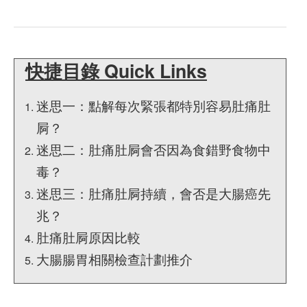
快捷目錄 Quick Links
迷思一：點解每次緊張都特別容易肚痛肚
屙？
迷思二：肚痛肚屙會否因為食錯野食物中
毒？
迷思三：肚痛肚屙持續，會否是大腸癌先
兆？
肚痛肚屙原因比較
大腸腸胃相關檢查計劃推介