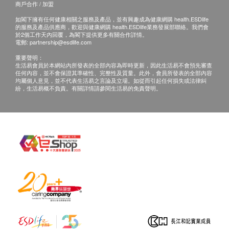
商戶合作 / 加盟
如閣下擁有任何健康相關之服務及產品，並有興趣成為健康網購 health.ESDlife
的服務及產品供應商，歡迎與健康網購 health.ESDlife業務發展部聯絡。我們會
於2個工作天內回覆，為閣下提供更多有關合作詳情。
電郵:
partnership@esdlife.com
重要聲明：
生活易會員於本網站內所發表的全部內容為即時更新，因此生活易不會預先審查
任何內容，並不會保證其準確性、完整性及質量。此外，會員所發表的全部內容
均屬個人意見，並不代表生活易之言論及立場。如從而引起任何損失或法律糾
紛，生活易概不負責。有關詳情請參閱生活易的免責聲明。