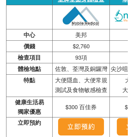
中心
美邦
價錢
$2,760
$3
檢查項目
93項
體檢地點
佐敦、荃灣及銅鑼灣
尖沙咀、
特點
大便隱血、大便常規
大便
測試及食物敏感檢查
大便
健康生活易
$300 百佳券
$9
獨家優惠
立即預約