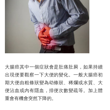
大腸癌其中一個症狀會是肚痛肚屙，如果持續
出現便要觀察一下大便的變化。一般大腸癌初
期大便由粗條狀變為幼條狀、稀爛或水質、大
便沾血或內有隱血，排便次數變疏等。加上體
重會有機會突然下降的。