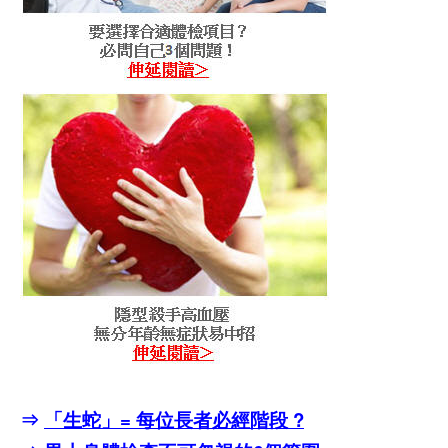
⇒
「生蛇」= 每位長者必經階段 ?