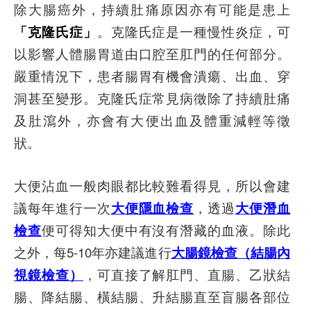
除大腸癌外，持續肚痛原因亦有可能是患上
「克隆氏症」
。克隆氏症是一種慢性炎症，可
以影響人體腸胃道由口腔至肛門的任何部分。
嚴重情況下，患者腸胃有機會潰瘍、出血、穿
洞甚至變形。克隆氏症常見病徵除了持續肚痛
及肚瀉外，亦會有大便出血及體重減輕等徵
狀。
大便沾血一般肉眼都比較難看得見，所以會建
議每年進行一次
大便隱血檢查
，透過
大便潛血
檢查
便可得知大便中有沒有潛藏的血液。除此
之外，每5-10年亦建議進行
大腸鏡檢查（結腸內
視鏡檢查）
，可直接了解肛門、直腸、乙狀結
腸、降結腸、橫結腸、升結腸直至盲腸各部位