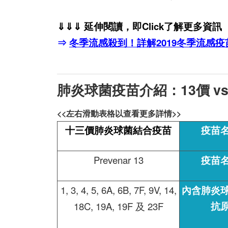
⇓⇓⇓ 延伸閱讀，即Click了解更多資訊
⇒
冬季流感殺到！詳解2019冬季流感
肺炎球菌疫苗介紹：13
價 vs
<<左右滑動表格以查看更多詳情>>
十三價肺炎球菌結合疫苗
疫苗
Prevenar 13
疫苗
1, 3, 4, 5, 6A, 6B, 7F, 9V, 14,
內含肺炎
抗
18C, 19A, 19F 及 23F