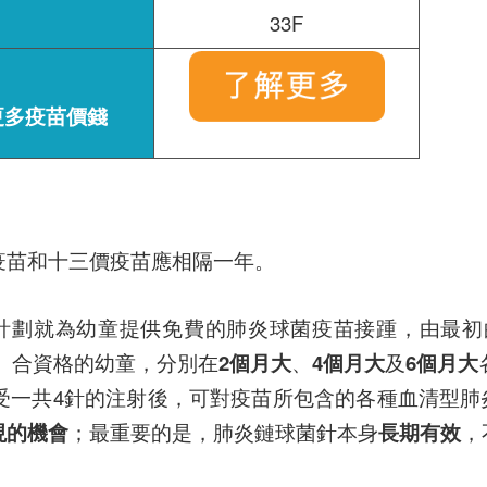
33F
更多疫苗價錢
疫苗和十三價疫苗應相隔一年。
計劃就為幼童提供免費的肺炎球菌疫苗接踵，由最初的7
苗。合資格的幼童，分別在
2個月大
、
4個月大
及
6個月大
受一共4針的注射後，可對疫苗所包含的各種血清型肺
現的機會
；最重要的是，肺炎鏈球菌針本身
長期有效
，