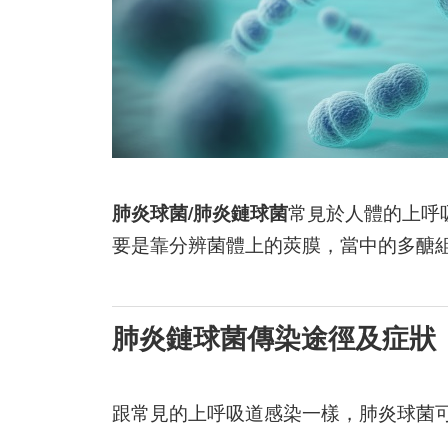
肺炎球菌/肺炎鏈球菌
常見於人體的上呼
要是靠分辨菌體上的莢膜，當中的多醣
肺炎鏈球菌傳染途徑及症狀
跟常見的上呼吸道感染一樣，肺炎球菌