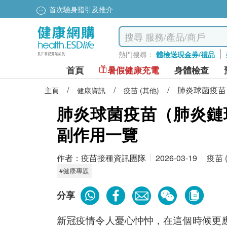
首次驗身指引及推介
熱門搜尋：
體檢送現金券/禮品
首頁
暑假健康充電
身體檢查
/
/
/
肺炎球菌疫苗
主頁
健康資訊
疫苗 (其他)
肺炎球菌疫苗（肺炎鏈球
副作用一覽
作者：
疫苗接種資訊團隊
2026-03-19
疫苗 
#健康專題
分享
新冠疫情令人憂心忡忡，在這個時候更