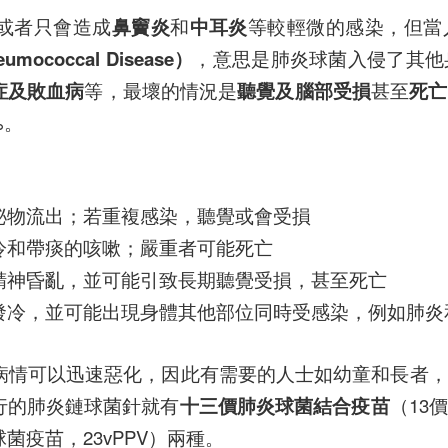
或者只會造成
鼻竇炎
和
中耳炎
等較輕微的感染，但當
ococcal Disease）
，意思是肺炎球菌入侵了其他
症及敗血病
等，最壞的情況是
聽覺及腦部受損
甚至
死亡
%。
泌物流出；若重複感染，聽覺或會受損
冷和帶痰的咳嗽；嚴重者可能死亡
精神昏亂，並可能引致長期聽覺受損，甚至死亡
發冷，並可能出現身體其他部位同時受感染，例如肺炎
且病情可以迅速惡化，因此有需要的人士如幼童和長者
行的肺炎鏈球菌針就有
十三價肺炎球菌結合疫苗
（13
球菌疫苗，23vPPV）兩種。