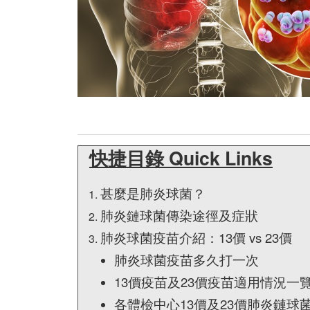
快捷目錄 Quick Links
甚麼是肺炎球菌？
肺炎鏈球菌傳染途徑及症狀
肺炎球菌疫苗介紹：13價 vs 23價
肺炎球菌疫苗多久打一次
13價疫苗及23價疫苗適用情況一
各體檢中心13價及23價肺炎鏈球