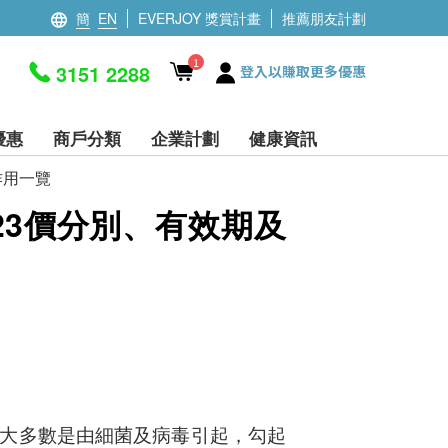
簡
EN
EVERJOY 獎賞計畫
推薦朋友計劃
1
3151 2288
登入以賺取更多優惠
優惠
商戶分類
企業計劃
健康資訊
作用一覽
23價分別、有效期及
大多數是由細菌及病毒引起，勾起