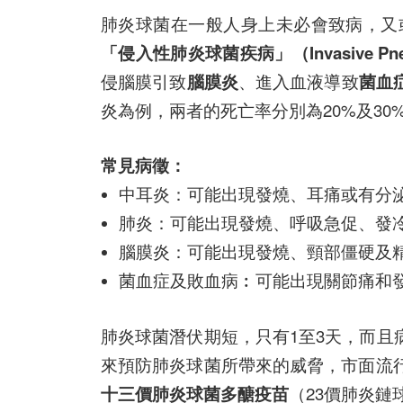
肺炎球菌在一般人身上未必會致病，又
「侵入性肺炎球菌疾病」（Invasive Pneum
侵腦膜引致
腦膜炎
、進入血液導致
菌血
炎為例，兩者的死亡率分別為20%及30
常見病徵：
中耳炎：可能出現發燒、耳痛或有分
肺炎：可能出現發燒、呼吸急促、發
腦膜炎：可能出現發燒、頸部僵硬及
菌血症及敗血病︰可能出現關節痛和
肺炎球菌潛伏期短，只有1至3天，而
來預防肺炎球菌所帶來的威脅，市面流
十三價肺炎球菌多醣疫苗
（23價肺炎鏈