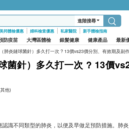
進階搜尋
美邦體檢優惠
婦科檢查優惠
私家醫院
新手體檢指南
預防疫苗
大灣區體檢
銀髮健康
健康產品
最新
（肺炎鏈球菌針）多久打一次 ? 13價vs23價分別、有效期及副
菌針）多久打一次 ? 13價vs
(其他)
應認識不同類型的肺炎，以便及早做足預防措施。肺炎