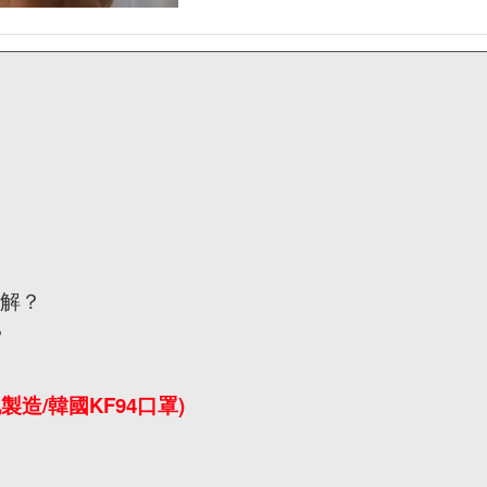
點解？
？
地製造/韓國KF94口罩)