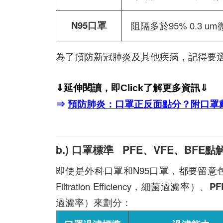
N95口罩
阻隔多於95% 0.3 u
為了預防新冠肺炎及其他疾病，記得要
⇓延伸閱讀，即Click了解更多
資訊⇓
⇒
預防肺炎：口罩正反面點分？附口罩
b.) 口罩標準
PFE
、
VFE
、
BFE
點
即使是外科口罩和N95口罩，都要留
Filtration Efficiency，細菌過濾率）、
PF
過濾率）來劃分：