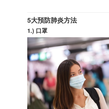
5
大預防肺炎方法
1.) 口罩