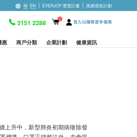
簡
EN
EVERJOY 獎賞計畫
推薦朋友計劃
1
3151 2288
登入以賺取更多優惠
優惠
商戶分類
企業計劃
健康資訊
亦持續上升中，新型肺炎初期病徵除發
罩標準、口罩正確戴法外，亦會提