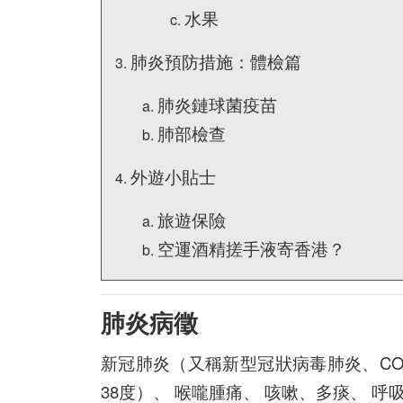
水果
肺炎預防措施：體檢篇
肺炎鏈球菌疫苗
肺部檢查
外遊小貼士
旅遊保險
空運酒精搓手液寄香港？
肺炎病徵
新冠肺炎（又稱新型冠狀病毒肺炎、CO
38度）、 喉嚨腫痛、 咳嗽、多痰、