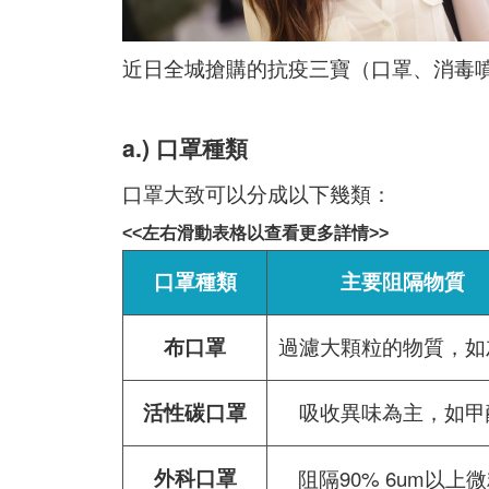
近日全城搶購的抗疫三寶（口罩、消毒
a.) 口罩種類
口罩大致可以分成以下幾類：
<<左右滑動表格以查看更多詳情>>
口罩種類
主要阻隔物質
布口罩
過濾大顆粒的物質，如
活性碳口罩
吸收異味為主，如甲
外科口罩
阻隔90% 6um以上