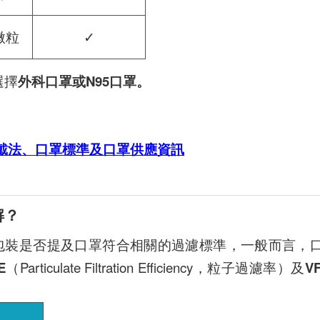
m微粒
✓
選擇
外科口罩或N95口罩。
戴法、口罩標準及口罩供應資訊
解？
意包裝是否提及口罩符合相關的過濾標準，一般而言，
E
（Particulate Filtration Efficiency，粒子過濾率）及
V