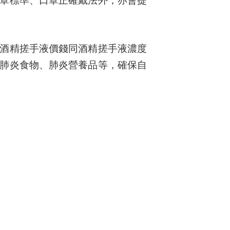
酒精搓手液價錢同酒精搓手液濃度
肺炎食物、肺炎營養品等，確保自