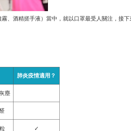
噴霧、酒精搓手液）當中，就以口罩最受人關注，接下
肺炎疫情適用？
灰塵
醛
微粒
✓