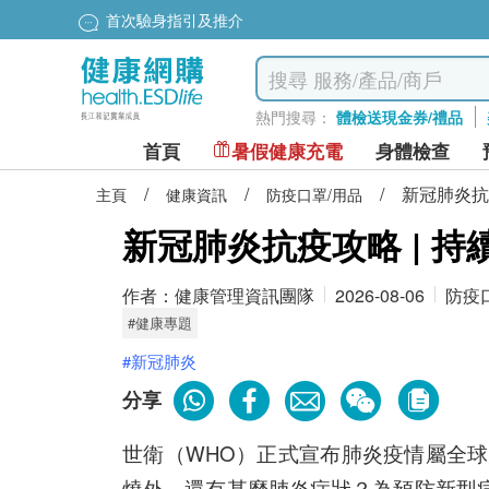
首次驗身指引及推介
熱門搜尋：
體檢送現金券/禮品
首頁
暑假健康充電
身體檢查
/
/
/
新冠肺炎抗
主頁
健康資訊
防疫口罩/用品
新冠肺炎抗疫攻略 | 
作者：
健康管理資訊團隊
2026-08-06
防疫
#健康專題
#新冠肺炎
分享
世衛（WHO）正式宣布肺炎疫情屬全球
燒外，還有甚麼肺炎症狀？為預防新型