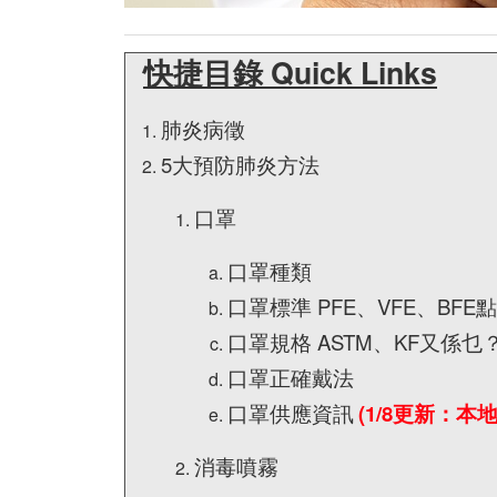
快捷目錄 Quick Links
肺炎病徵
5大預防肺炎方法
口罩
口罩種類
口罩標準 PFE、VFE、BFE
口罩規格 ASTM、KF又係乜
口罩正確戴法
口罩供應資訊
(1/8更新：本
消毒噴霧