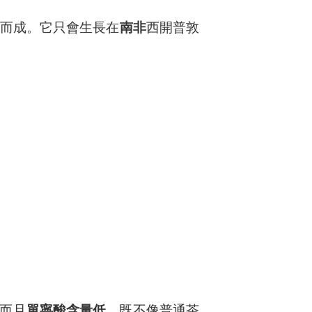
而成。它只會生長在
南非
西開普敦
而且
單寧酸含量低
，既不像普通茶