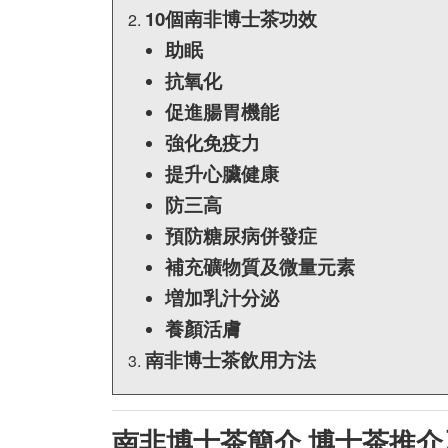
10個南非博士茶功效
助眠
抗氧化
促進腸胃機能
強化免疫力
提升心臟健康
防三高
預防糖尿病併發症
補充礦物質及微量元素
増加乳汁分泌
養顏活膚
南非博士茶飲用方法
南非博士茶簡介 博士茶推介