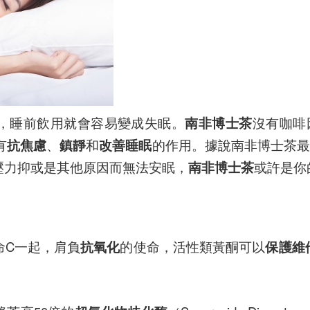
，睡前飲用就會容易變成失眠。
南非博士茶
沒有咖啡
有
抗焦慮
、
鎮靜
和
改善睡眠
的作用。據說南非博士茶
壓力抑或是其他原因而無法安眠，
南非博士茶
或許是你
命C一起，肩負
抗氧化
的使命，活性類黃酮可以
保護維