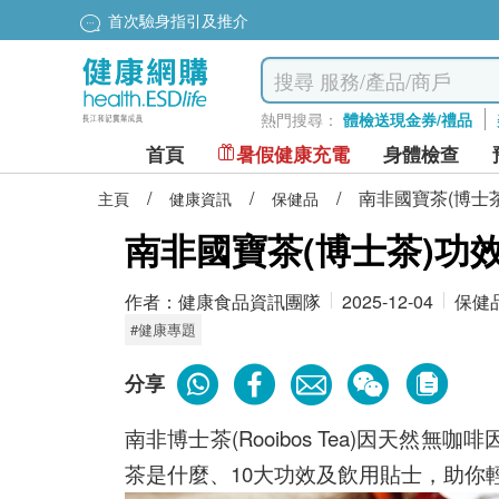
首次驗身指引及推介
熱門搜尋：
體檢送現金券/禮品
首頁
暑假健康充電
身體檢查
/
/
/
南非國寶茶(博士茶
主頁
健康資訊
保健品
南非國寶茶(博士茶)功效
作者：
健康食品資訊團隊
2025-12-04
保健
#健康專題
分享
南非博士茶(Rooibos Tea)因
茶是什麼、10大功效及飲用貼士，助你