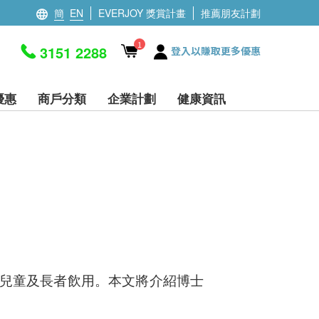
簡
EN
EVERJOY 獎賞計畫
推薦朋友計劃
1
3151 2288
登入以賺取更多優惠
優惠
商戶分類
企業計劃
健康資訊
婦、兒童及長者飲用。本文將介紹博士