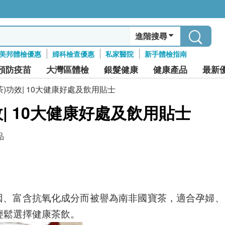
進階搜尋
美邦體檢優惠
婦科檢查優惠
私家醫院
新手體檢指南
預防疫苗
大灣區體檢
銀髮健康
健康產品
最新
)功效| 10大健康好處及飲用貼士
| 10大健康好處及飲用貼士
品
天然無咖啡因、富含抗氧化成分而被譽為南非國寶茶，適合孕
輕鬆選擇健康茶飲。