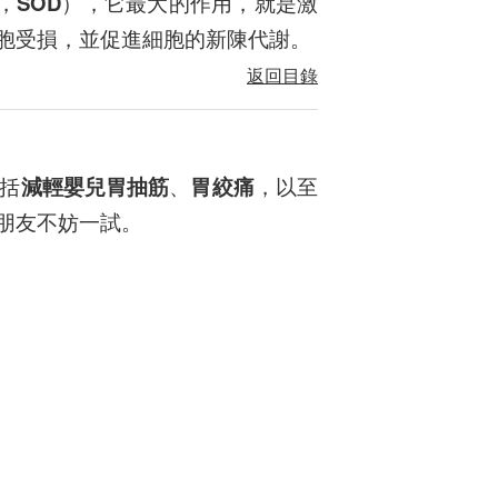
e，
SOD
），它最大的作用，就是激
胞受損，並促進細胞的新陳代謝。
返回目錄
括
減輕嬰兒胃抽筋
、
胃絞痛
，以至
朋友不妨一試。