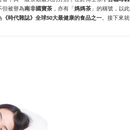
不但被譽為
南非國寶茶
，亦有「
媽媽茶
」的稱號，以此
為
《時代雜誌》全球50大最健康的食品之一
。接下來就