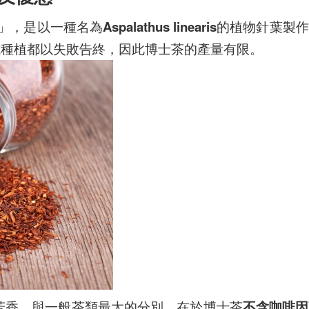
」，是以一種名為
Aspalathus linearis
的植物針葉製作
試種植都以失敗告終，因此博士茶的產量有限。
芳香，與一般茶類最大的分別，在於博士茶
不含咖啡因