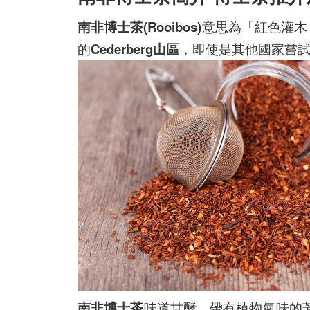
南非博士茶(Rooibos)
意思為「紅色灌木
的
Cederberg山區
，即使是其他國家嘗
南非博士茶
味道甘酵，帶有植物氣味的