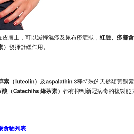
在皮膚上，可以減輕濕疹及尿布疹症狀，
紅腫、疹都會
蔥素）
發揮舒緩作用。
素（luteolin）
及
aspalathin
3種特殊的天然類黃酮
酸（Catechihs 綠茶素）
都有抑制新冠病毒的複製能
脹食物列表