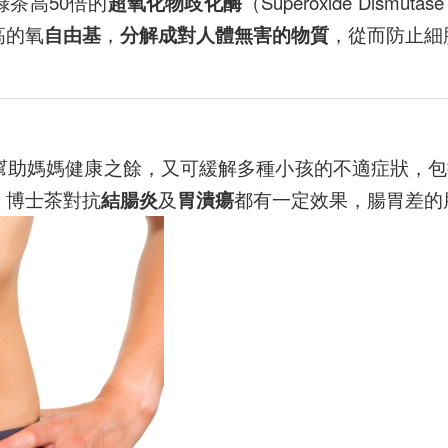
茶高50倍的
超氧化物歧化酶
（Superoxide Dismutas
高的氧
自由基
，
分解成對人體無害的物質
，從而防止細
幫助媽媽健康之餘，又可緩解多種小孩的不適症狀，包
，博士茶對抗
結腸炎
及
胃潰瘍
都有一定效果，腸胃差的