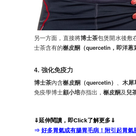
另一方面，直接將
博士茶
包煲開水後敷
士茶含有的
槲皮酮（quercetin，即洋
4. 強化免疫力
博士茶
內含
槲皮酮（quercetin）
、
木犀草
免疫學博士
顧小培
亦指出，
槲皮酮
及
兒茶
⇓延伸閱讀，即Click了解更多
⇓
⇒
好多胃氣或有腸胃毛病！附引起胃氣