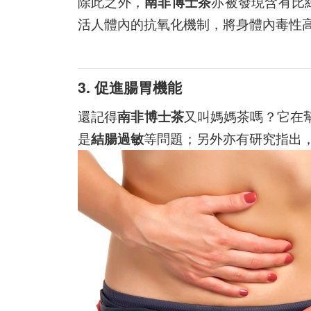
除此之外，
南非博士茶
亦被發現含有比綠
活人體內的抗氧化機制，將身體內毒性
3. 促進腸胃機能
還記得
南非博士茶
又叫媽媽茶嗎？它在
是
結腸過敏
等問題；另外亦有研究指出