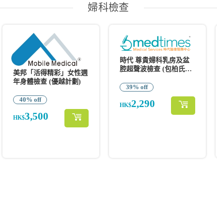
婦科檢查
時代 尊貴婦科乳房及盆
腔超聲波檢查 (包柏氏抹
美邦「活得精彩」女性週
片&念珠菌)
年身體檢查 (優越計劃)
39% off
40% off
2,290
HK$
3,500
HK$