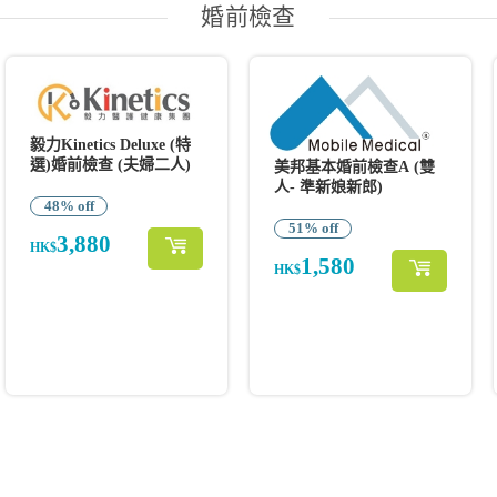
婚前檢查
毅力Kinetics Deluxe (特
選)婚前檢查 (夫婦二人)
美邦基本婚前檢查A (雙
人- 準新娘新郎)
48% off
51% off
3,880
HK$
1,580
HK$