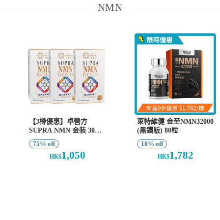
NMN
【3樽優惠】卓營方
萊特維健 金至NMN32000
SUPRA NMN 金裝 30粒
(黑鑽版) 80粒
x 3樽
75% off
10% off
1,050
1,782
HK$
HK$