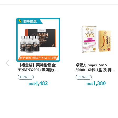
【禮盒裝】萊特維健 金
卓營方 Supra NMN
至NMN32000 (黑鑽版) 80
30000+ 60粒 1盒 及 御品
粒 x 3樽
蟲草含有輔酶Q10 30粒 1
10% off
55% off
盒
4,482
1,380
HK$
HK$