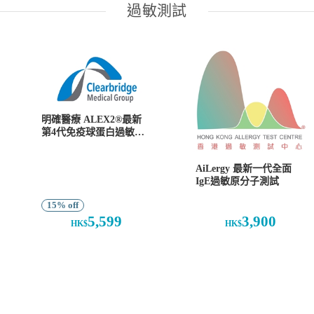
過敏測試
明確醫療 ALEX2®最新
第4代免疫球蛋白過敏測
試
AiLergy 最新一代全面
IgE過敏原分子測試
15% off
5,599
3,900
HK$
HK$