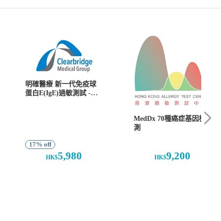
明確醫療 新一代免疫球
蛋白E(IgE)過敏測試 -
CAAM Faber
MedDx 70種癌症基因檢
測
17% off
5,980
9,200
HK$
HK$