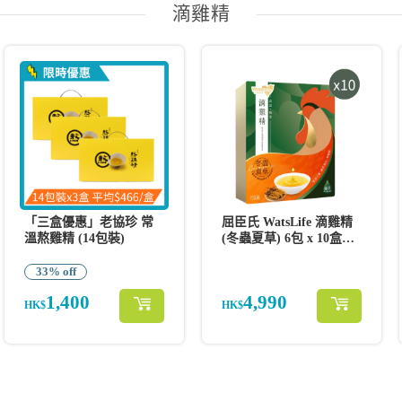
滴雞精
「三盒優惠」老協珍 常
屈臣氏 WatsLife 滴雞精
溫熬雞精 (14包裝)
(冬蟲夏草) 6包 x 10盒
(共60包)
33% off
1,400
4,990
HK$
HK$