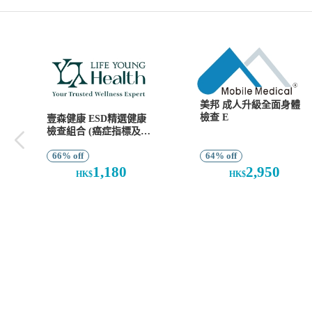
美邦 成人升級全面身體
檢查 E
壹森健康 ESD精選健康
檢查組合 (癌症指標及
SEMG脊骨檢查)
66% off
64% off
1,180
2,950
HK$
HK$