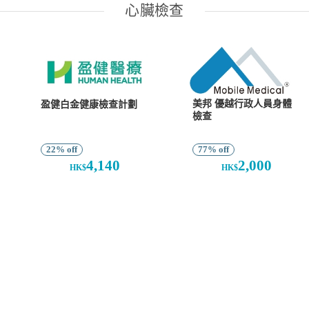
心臟檢查
美邦 優越行政人員身體
盈健白金健康檢查計劃
檢查
22% off
77% off
4,140
2,000
HK$
HK$