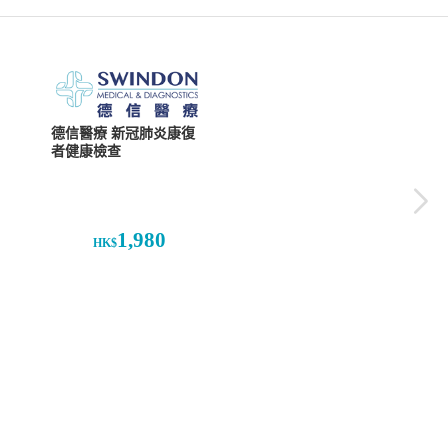
德信醫療 新冠肺炎康復
者健康檢查
1,980
HK$