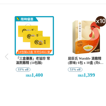
「三盒優惠」老協珍 常
屈臣氏 Watslife 滴雞精
溫熬雞精 (14包裝)
(原味) 6包 x 10盒 (共60
包)
33% off
53% off
1,400
1,399
HK$
HK$