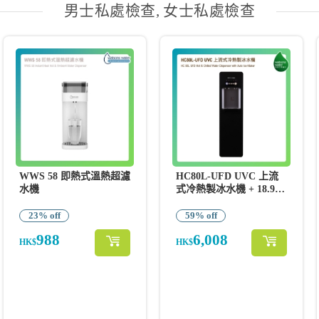
男士私處檢查, 女士私處檢查
WWS 58 即熱式溫熱超濾
HC80L-UFD UVC 上流
水機
式冷熱製冰水機 + 18.9L
x 8支
23% off
59% off
988
6,008
HK$
HK$