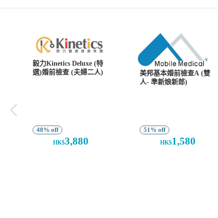
毅力Kinetics Deluxe (特
選)婚前檢查 (夫婦二人)
美邦基本婚前檢查A (雙
人- 準新娘新郎)
48% off
51% off
3,880
1,580
HK$
HK$