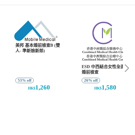
美邦 基本婚前檢查B (雙
人- 準新娘新郎)
ESD 中西結合女性全面
婚前檢查
53% off
26% off
1,260
1,580
HK$
HK$