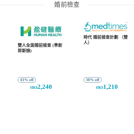
婚前檢查
時代 婚前檢查計劃 （雙
人）
雙人全面婚前檢查 (準新
郎新娘)
43% off
38% off
2,240
1,210
HK$
HK$