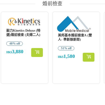
婚前檢查
毅力Kinetics Deluxe (特
選)婚前檢查 (夫婦二人)
美邦基本婚前檢查A (雙
人- 準新娘新郎)
48% off
51% off
3,880
HK$
1,580
HK$