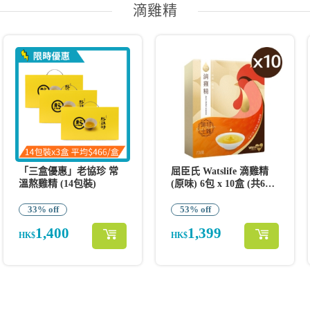
滴雞精
「三盒優惠」老協珍 常
屈臣氏 Watslife 滴雞精
溫熬雞精 (14包裝)
(原味) 6包 x 10盒 (共60
包)
33% off
53% off
1,400
1,399
HK$
HK$