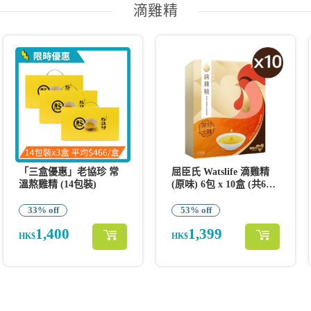
滴雞精
「三盒優惠」老協珍 常
屈臣氏 Watslife 滴雞精
溫熬雞精 (14包裝)
(原味) 6包 x 10盒 (共60
包)
33% off
53% off
1,400
1,399
HK$
HK$