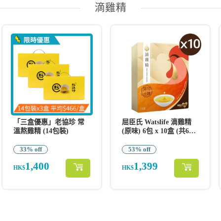
滴雞精
「三盒優惠」老協珍 常
屈臣氏 Watslife 滴雞精
溫熬雞精 (14包裝)
(原味) 6包 x 10盒 (共60
包)
33% off
53% off
1,400
1,399
HK$
HK$