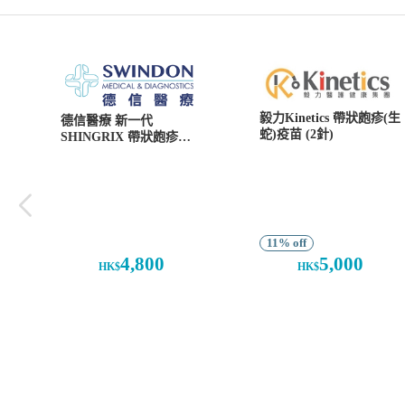
毅力Kinetics 帶狀皰疹(生
德信醫療 新一代
蛇)疫苗 (2針)
SHINGRIX 帶狀皰疹
（生蛇）疫苗（2針）
11% off
4,800
5,000
HK$
HK$