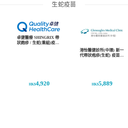
生蛇疫苗
卓健醫療 SHINGRIX 帶
狀皰疹 / 生蛇(重組)疫苗
(2針)
港怡醫健診所(中環) 新一
代帶狀疱疹(生蛇) 疫苗 (2
針)
4,920
5,889
HK$
HK$