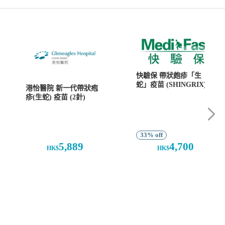
快驗保 帶狀皰疹「生
蛇」疫苗 (SHINGRIX) (2
港怡醫院 新一代帶狀疱
針)
疹(生蛇) 疫苗 (2針)
33% off
5,889
4,700
HK$
HK$