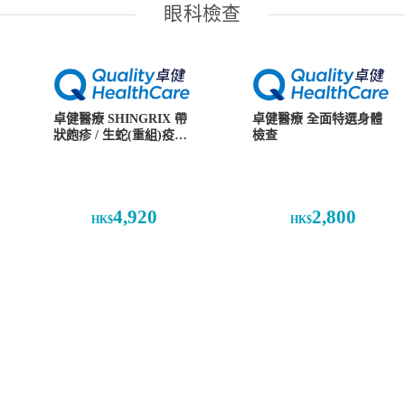
眼科檢查
卓健醫療 SHINGRIX 帶
卓健醫療 全面特選身體
狀皰疹 / 生蛇(重組)疫苗
檢查
(2針)
4,920
2,800
HK$
HK$