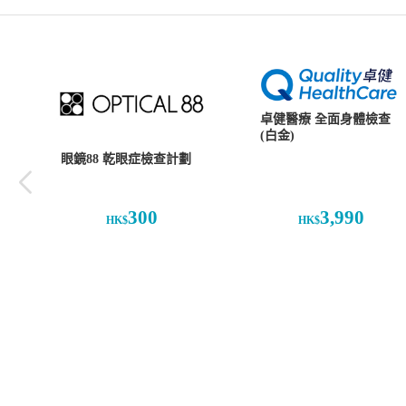
卓健醫療 全面身體檢查
(白金)
眼鏡88 乾眼症檢查計劃
300
3,990
HK$
HK$