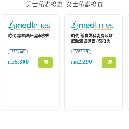
男士私處檢查, 女士私處檢查
時代 標準詳細健康檢查
時代 尊貴婦科乳房及盆
腔超聲波檢查 (包柏氏抹
片&念珠菌)
33% off
39% off
5,300
2,290
HK$
HK$