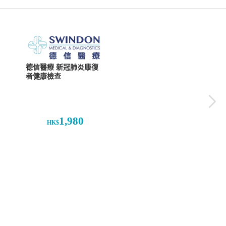
德信醫療 新冠肺炎康復
者健康檢查
1,980
HK$