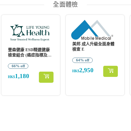
全面體檢
美邦 成人升級全面身體
檢查 E
壹森健康 ESD精選健康
檢查組合 (癌症指標及
64% off
SEMG脊骨檢查)
66% off
2,950
HK$
1,180
HK$