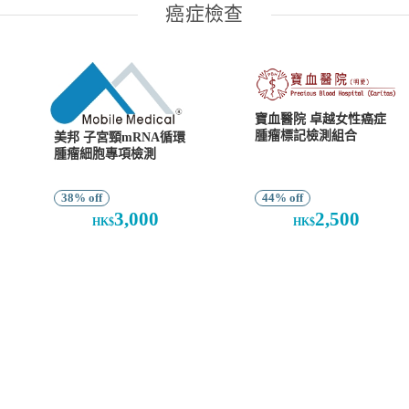
癌症檢查
寶血醫院 卓越女性癌症
腫瘤標記檢測組合
美邦 子宮頸mRNA循環
腫瘤細胞專項檢測
38% off
44% off
3,000
2,500
HK$
HK$