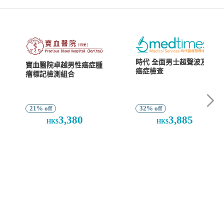
時代 全面男士超聲波及
寶血醫院卓越男性癌症腫
癌症檢查
瘤標記檢測組合
21% off
32% off
3,380
3,885
HK$
HK$