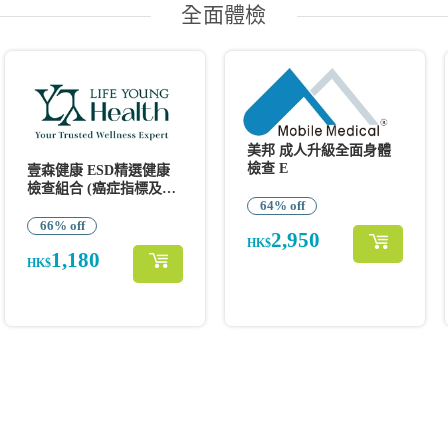
全面體檢
美邦 成人升級全面身體
檢查 E
壹森健康 ESD精選健康
檢查組合 (癌症指標及
64% off
SEMG脊骨檢查)
66% off
2,950
HK$
1,180
HK$