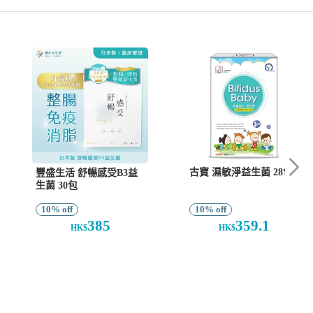
古寶 濕敏淨益生菌 28包
豐盛生活 舒暢感受B3益
生菌 30包
10% off
10% off
385
359.1
HK$
HK$