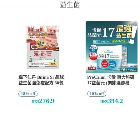
益生菌
森下仁丹 Bifina Si 晶球
ProCalun 卡倫 東大科研
益生菌強免疫配方 30包
17益菌元 (調節濕疹易敏
體質配方) 28包
18% off
10% off
276.9
394.2
HK$
HK$