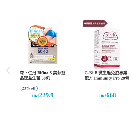
森下仁丹 Bifina S 美菲娜
G-NiiB 微生態免疫專業
晶球益生菌 30包
配方 Immunity Pro 28包
23% off
229.9
668
HK$
HK$