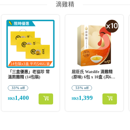
滴雞精
「三盒優惠」老協珍 常
屈臣氏 Watslife 滴雞精
溫熬雞精 (14包裝)
(原味) 6包 x 10盒 (共60
包)
33% off
53% off
1,400
1,399
HK$
HK$