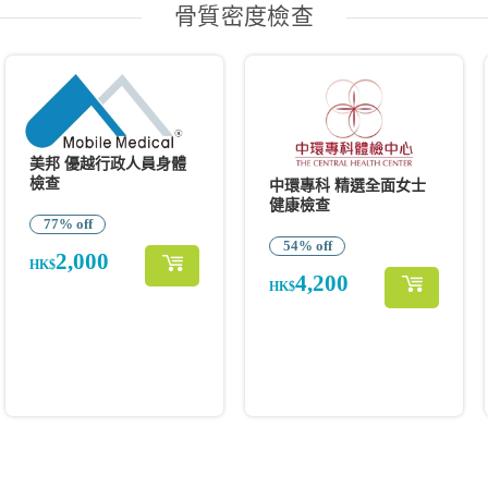
骨質密度檢查
美邦 優越行政人員身體
檢查
中環專科 精選全面女士
健康檢查
77% off
54% off
2,000
HK$
4,200
HK$