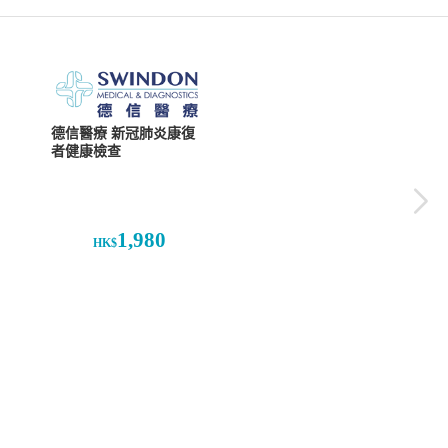
德信醫療 新冠肺炎康復
者健康檢查
1,980
HK$