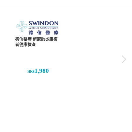
德信醫療 新冠肺炎康復
者健康檢查
1,980
HK$