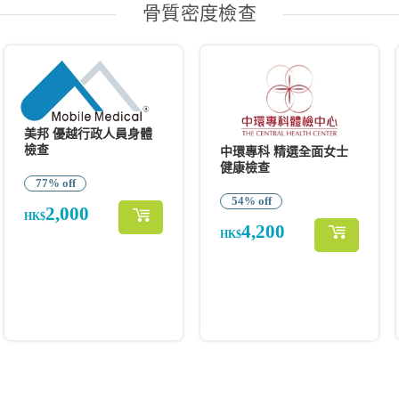
骨質密度檢查
美邦 優越行政人員身體
檢查
中環專科 精選全面女士
健康檢查
77% off
54% off
2,000
HK$
4,200
HK$