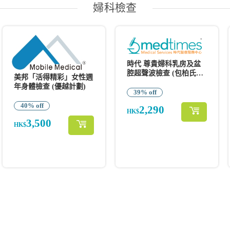
婦科檢查
時代 尊貴婦科乳房及盆
腔超聲波檢查 (包柏氏抹
美邦「活得精彩」女性週
片&念珠菌)
年身體檢查 (優越計劃)
39% off
40% off
2,290
HK$
3,500
HK$