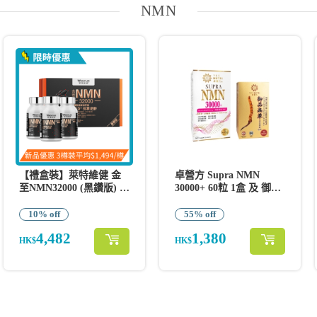
NMN
【禮盒裝】萊特維健 金
卓營方 Supra NMN
至NMN32000 (黑鑽版) 80
30000+ 60粒 1盒 及 御品
粒 x 3樽
蟲草含有輔酶Q10 30粒 1
盒
10% off
55% off
4,482
1,380
HK$
HK$