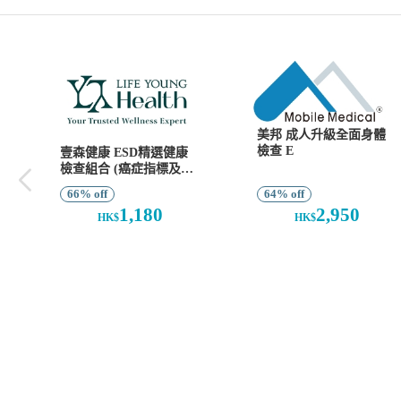
美邦 成人升級全面身體
檢查 E
壹森健康 ESD精選健康
檢查組合 (癌症指標及
SEMG脊骨檢查)
66% off
64% off
1,180
2,950
HK$
HK$