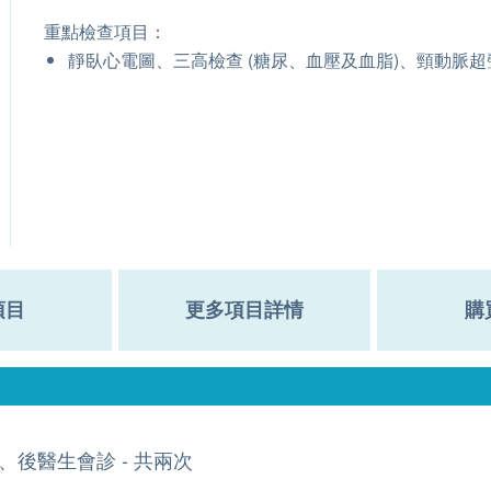
重點檢查項目：
靜臥心電圖、三高檢查 (糖尿、血壓及血脂)、頸動脈超
項目
更多項目詳情
購
、後醫生會診 - 共兩次