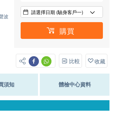
請選擇日期
(驗身客戶一)
聲波
購買
比較
收藏
買須知
體檢中心資料