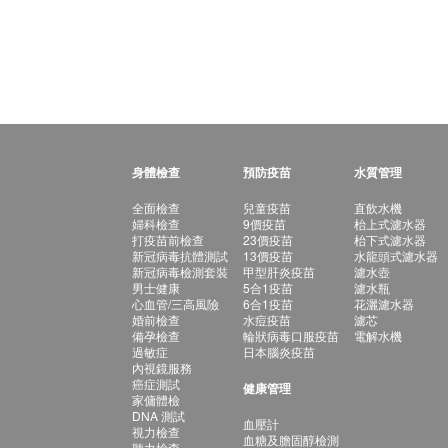
身體檢查
預防疫苗
水質管理
全面檢查
兒童疫苗
直飲水機
婦科檢查
9價疫苗
枱上式濾水器
打疫苗前檢查
23價疫苗
枱下式濾水器
新冠病毒抗體測試
13價疫苗
水龍頭式濾水器
新冠病毒檢測套裝
甲型肝炎疫苗
濾水壺
男士健康
5合1疫苗
濾水瓶
心血管/三高風險
6合1疫苗
花灑濾水器
婚前檢查
水痘疫苗
濾芯
備孕檢查
輪狀病毒口服疫苗
電解水機
過敏症
日本腦炎疫苗
內視鏡服務
癌症測試
健康管理
家傭體檢
DNA 測試
血壓計
視力檢查
血糖及膽固醇檢測
聽力檢查