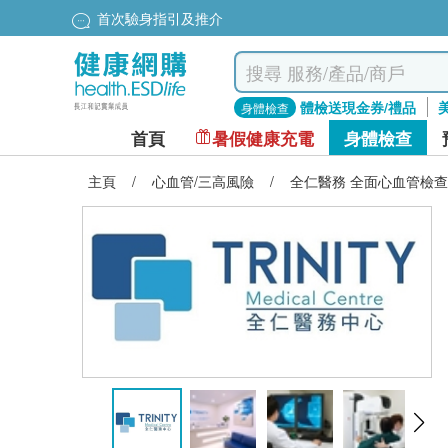
首次驗身指引及推介
體檢送現金券/禮品
身體檢查
首頁
暑假健康充電
身體檢查
主頁
/
心血管/三高風險
/
全仁醫務 全面心血管檢查