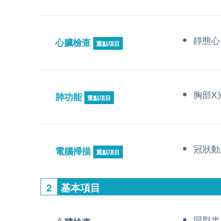
靜態心
心臟檢查
重點項目
胸部X
肺功能
重點項目
冠狀動
電腦掃描
重點項目
2
基本項目
同型半