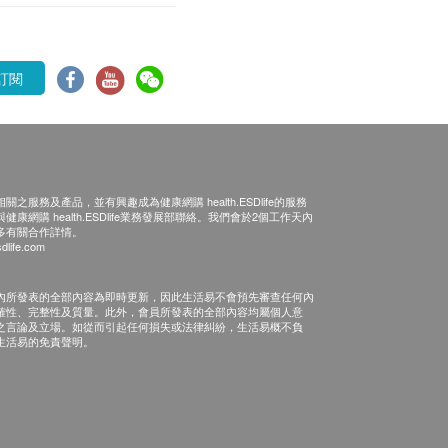
訂閱
之服務及產品，並有興趣成為健康網購 health.ESDlife的服務
康網購 health.ESDlife業務發展部聯絡。我們會於2個工作天內
多有關合作詳情。
dlife.com
內所發表的全部內容為即時更新，因此生活易不會預先審查任何內
確性、完整性及質量。此外，會員所發表的全部內容均屬個人意
之言論及立場。如從而引起任何損失或法律糾紛，生活易概不負
生活易的免責聲明。