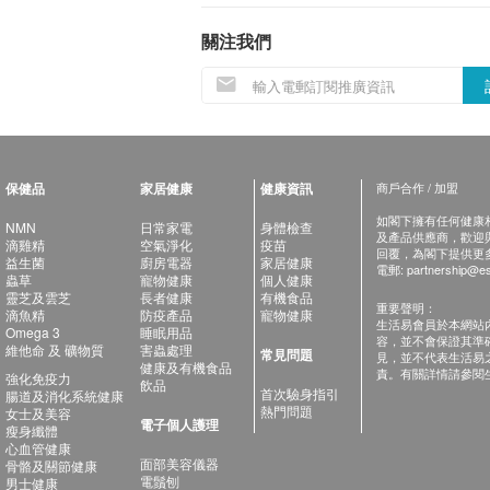
關注我們
保健品
家居健康
健康資訊
商戶合作 / 加盟
如閣下擁有任何健康相關
NMN
日常家電
身體檢查
及產品供應商，歡迎與健
滴雞精
空氣淨化
疫苗
回覆，為閣下提供更
益生菌
廚房電器
家居健康
電郵:
partnership@es
蟲草
寵物健康
個人健康
靈芝及雲芝
長者健康
有機食品
重要聲明：
滴魚精
防疫產品
寵物健康
生活易會員於本網站
Omega 3
睡眠用品
容，並不會保證其準
維他命 及 礦物質
害蟲處理
常見問題
見，並不代表生活易
健康及有機食品
責。有關詳情請參閱
強化免疫力
飲品
首次驗身指引
腸道及消化系統健康
熱門問題
女士及美容
電子個人護理
瘦身纖體
心血管健康
面部美容儀器
骨骼及關節健康
電鬚刨
男士健康