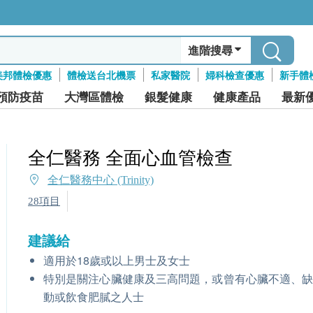
進階搜尋
美邦體檢優惠
體檢送台北機票
私家醫院
婦科檢查優惠
新手體
預防疫苗
大灣區體檢
銀髮健康
健康產品
最新
全仁醫務 全面心血管檢查
全仁醫務中心 (Trinity)
28項目
建議給
適用於18歲或以上男士及女士
特別是關注心臟健康及三高問題，或曾有心臟不適、
動或飲食肥膩之人士