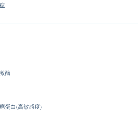
糖
激酶
應蛋白(高敏感度)