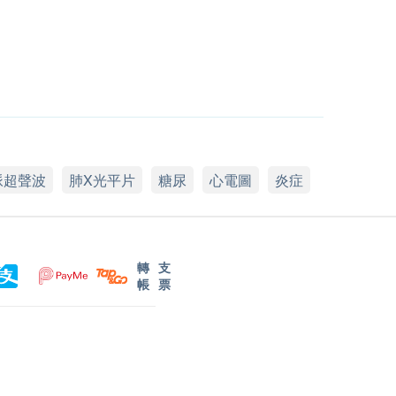
脈超聲波
肺X光平片
糖尿
心電圖
炎症
轉
支
帳
票