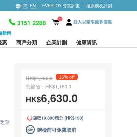
簡
EN
EVERJOY 獎賞計畫
推薦朋友計劃
1
3151 2288
登入以賺取更多優惠
檢指南
優惠
商戶分類
企業計劃
健康資訊
15% off
HK$7,780.0
您節省：HK$1,150.0
6,630.0
HK$
賺取19,890積分 (HK$198)
缺乏運
體檢前可免費取消