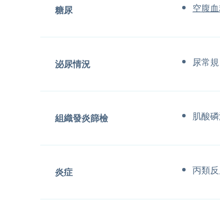
空腹血
糖尿
尿常規
泌尿情況
肌酸磷
組織發炎篩檢
丙類反
炎症