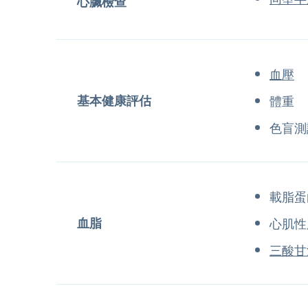
心臟檢查
血壓
基本健康評估
體重
色盲測
載脂蛋
血脂
心肌性
三酸甘