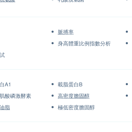
脈搏率
身高體重比例指數分析
試
白A1
載脂蛋白B
肌酸磷激酵素
高密度膽固醇
油脂
極低密度膽固醇