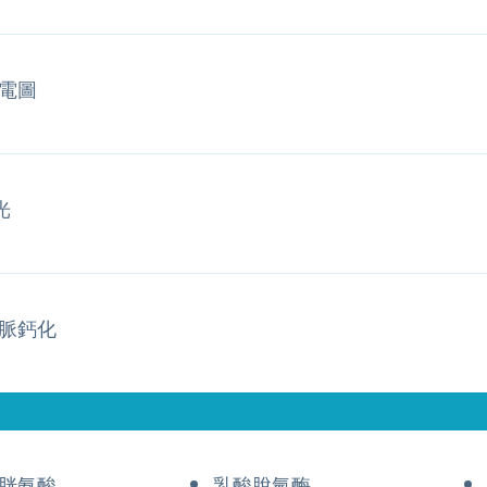
電圖
光
脈鈣化
胱氨酸
乳酸脫氫酶