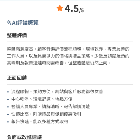
4.5
/5
AI評論概覽
整體評價
整體滿意度高，顧客普遍評價流程順暢、環境乾淨、專業友善的
工作人員，以及具競爭力的價格與贈品策略。少數反饋提及預約
高峰期及報告送達時間需改善，但整體體驗仍然正向。
正面回饋
流程順暢、預約方便，網站與客戶服務都很友善
中心乾淨、環境舒適、地點方便
醫護人員專業、講解清晰、報告解讀清楚
性價比高，附贈禮品與促銷優惠吸引
報告快速、能以多種方式取得
負面或改進建議