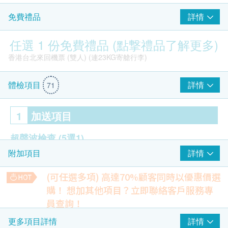
詳情
免費禮品
部分回饋提到等待時間偶爾偏長，特別是報告送出與周末高峰
部分員工的態度與耐心需更一致
任選 1 份免費禮品 (點撃禮品了解更多)
某些項目如放射科/抽血等待時間及個別項目的改進空間
希望增加更多分店位置或時段靈活性
香港台北來回機票 (雙人) (連23KG寄艙行李)
結論
詳情
體檢項目
71
結論：該體檢服務以高性價比、一站式流程、專業團隊與舒適環
境為特點，適合忙碌的上班族、家庭及企業團體等追求便捷、透
1
加送項目
明與高品質體檢的客群。若您重視清晰解讀、快捷報告與多樣化
計畫，此服務是值得考慮的長期選擇。
超聲波檢查
(5選1)
詳情
附加項目
此部分內容由AI自動生成，可能包含錯誤或不完整之處，請審慎參考。
前列腺
甲狀腺
(可任選多項) 高達70%顧客同時以優惠價選
乳房
購！
想加其他項目？立即聯絡客戶服務專
盤腔 (子宮/卵巢/膀胱)
員查詢！
德國寶 Ultra Slim負離子速乾風筒 (建議零售價 $1,280)
頸動脈
Cheng C***
Chan 
【特別優惠】人類乳頭狀瘤病毒基因分型(43種)
詳情
更多項目詳情
HPV檢測在感染HPV初期，便可檢測出已感染之病毒，相比柏
2026-07-27
彌敦道26號
2026-07-27