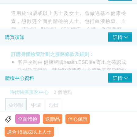
癌症指標測試
(7選2)
健康中心設施良好整濕，唯比較難預約星期
The medical ch
氏抹片只可檢驗細胞病變，能更早發現感染HPV，對預防子宮
六日。
頸癌有極大幫助。
rebate coupons,
適用於18歲或以上男士及女士。曾做過基本健康檢
甲種胚胎蛋白 (肝)
package is a bi
34% off
查，想做更全面的體檢的人士。包括血液檢查、血
艾巴氏病毒抗體(鼻咽)
500.0
HK$
脂、肝功能、腎功能、泌尿情況、血糖、炎症指標、
HK$760
前列腺癌抗原
甲狀腺、額外贈送1項超聲波檢查及2項癌症指標測
癌抗原 19.9 (胰臟)
詳情
購買須知
禮品吸引
訂購流程順暢
體檢環境舒適​
禮品吸引
訂購
上腹部超聲波
癌胚抗原(結腸)
試。
肝、膽、脾、胰、腎及主動脈 (此檢查項目或需另約日期到指
癌抗原125 (卵巢)
定中心進行檢查)
訂購身體檢查計劃之服務條款及細則：
2,100.0
癌抗原15.3 (乳房)
- 每位驗身者加送一項超聲波檢查 (5選1): 前列腺 或
HK$
查看所有評論
客戶收到由 健康網購health.ESDlife 寄出之確認成
乳房 或 盆腔(子宮、卵巢、膀胱）或 甲狀腺 或 頸動
功付款電郵後，時代醫療服務中心將致電客戶預約
超薄子宮頸細胞抹片檢查
$1,000扣減優惠 (不可與優惠碼疊加使用)
脈
身體檢查的時間及地點。
詳情
體檢中心資料
2
重點項目
除可檢查子宮頸癌前期病變外，亦可知是否有其他婦科隱患，
- 每位驗身者加送二項癌症指標測試(7選2): 艾柏斯坦
時代醫療服務中心 - 預約或查詢：3585 8533
如柏氏抹片發炎。 (只限有性經驗女性)
心臟檢查
時代醫療服務中心
3 個地點
氏病毒全面抗體(鼻咽) 或 甲種胚胎蛋白(肝) 或 癌胚抗
500.0
客戶必須於預約當天出示身份證及列印訂購確認信
重點項目
HK$
原(結腸) 或 癌抗原 19.9 (胰臟) 或 前列腺癌抗原 或 癌
以確認身份。
尖沙咀
靜臥心電圖
中環
沙田
抗原125 (卵巢) 或 癌抗原15.3 (乳房)
【特別優惠】複合糞便DNA檢測 (23種)
身體檢查服務計劃有效期為6個月，客戶必須於6個
糞便DNA檢測比傳統顯微鏡更靈敏準確，能偵測微量寄生蟲並
肺功能
月內 (由確認付款日期起計) 接受有關服務，逾期作
全面體檢
送贈品
信心保證
重點項目
精準辨識品種，同時可篩查腸道病毒與幽門螺旋桿菌，確保治
香港九龍尖沙咀彌敦道26號1302-1305室
療對症下藥。
廢。
此計劃包括血液檢查、血脂、肝功能、腎功能、泌尿
胸肺X光片
適合18歲或以上人士
顯示地圖
訂購一經確認，不設退款。
情況、血糖、炎症指標、甲狀腺、額外贈送1項超聲
50% off