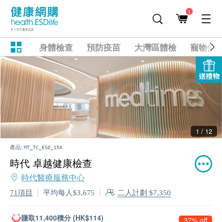
1
身體檢查
預防疫苗
大灣區體檢
寵物健
送禮物
2 / 12
產品:
MT_TC_ESD_15A
時代 卓越健康檢查
時代醫療服務中心
二人計劃 $7,350
71項目
平均每人$3,675
賺取11,400積分 (HK$114)
37% off