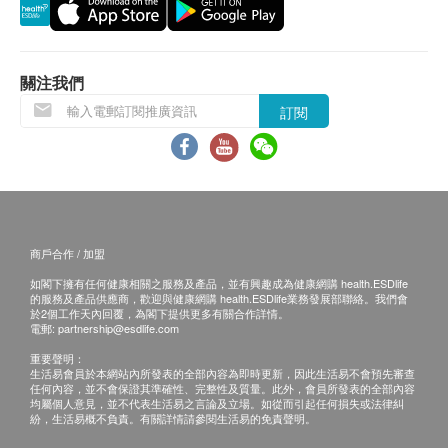
使用長者醫療券
血糖
血色素成份分析
如希望使用長者醫療券進行支付，請在訂購前先聯絡
糖化血色素
600.0
HK$
關注我們
健康網購，以便我們為您做出相應的安排。
肝功能
訂閱
女性癌症指標檢查計劃
(包括: 甲種胚胎蛋白(肝), 癌抗原 19.9 (胰臟), 癌抗原 72.4
免責聲明：
鹼性磷酸酶
(胃), 癌胚抗原(結腸), 艾柏斯坦氏病毒全面抗體(鼻咽), 癌抗原
所有健康檢查/服務並非作為醫務診斷或治療用
總蛋白質
125 (卵巢), 癌抗原15.3 (乳房)) (原價 $5200)
途。當閣下身體健康出現任何疾病徵兆時，應立即
2,600.0
丙種谷氨基轉移酵素
HK$
諮詢有認可資格的醫生，作出診斷及治療。
白蛋白球蛋白比例
$1000 百佳電子禮券
本服務/產品由商戶提供。生活易【健康網購
腸胃癌症檢查
白蛋白
商戶合作 / 加盟
包括幽門螺旋菌吹氣測試, 癌胚抗原(結腸), 癌抗原 19.9 (胰
health.ESDlife】並沒有經營或提供本服務/產品。
谷丙轉氨酵素
臟), 癌抗原 72.4 (胃)
如閣下擁有任何健康相關之服務及產品，並有興趣成為健康網購 health.ESDlife
有關此服務/產品的錯漏或延誤，或因使用此服務/
谷草轉氨酵素
2,030.0
的服務及產品供應商，歡迎與健康網購 health.ESDlife業務發展部聯絡。我們會
HK$
於2個工作天內回覆，為閣下提供更多有關合作詳情。
產品而引致的損失、損害、受傷或法律訴訟，健康
總膽紅素
電郵:
partnership@esdlife.com
直接膽紅素
網購health.ESDlife概不負責。一切有關的索償或
甲狀腺功能檢查
重要聲明：
包括游離亞甲狀腺素, 游離甲狀腺素, 促甲狀腺激素, 抗甲狀腺
球蛋白
查詢，須向提供服務之體檢中心或商戶提出。
生活易會員於本網站內所發表的全部內容為即時更新，因此生活易不會預先審查
球蛋白抗體, 原漿微粒甲狀抗體
任何內容，並不會保證其準確性、完整性及質量。此外，會員所發表的全部內容
均屬個人意見，並不代表生活易之言論及立場。如從而引起任何損失或法律糾
1,600.0
腎功能
HK$
紛，生活易概不負責。有關詳情請參閱生活易的免責聲明。