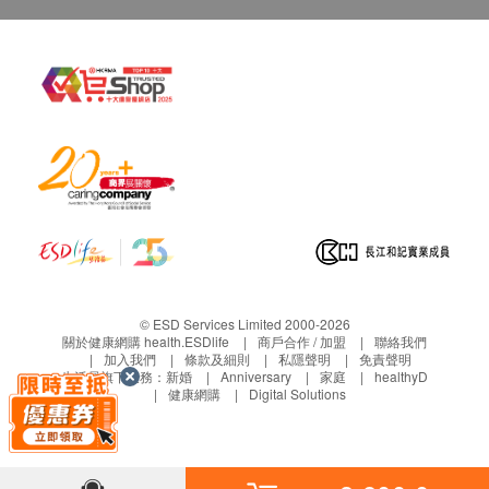
鈉
男性癌症指標檢查計劃
尿素
(包括: 甲種胚胎蛋白(肝), 癌抗原 19.9 (胰臟), 癌抗原 72.4
(胃), 癌胚抗原(結腸), 艾柏斯坦氏病毒全面抗體(鼻咽), 前列腺
氯化物
$1000 豐澤電子禮券
癌抗原, 游離前列腺癌抗原 (原價 $5200)
血肌酸酐
2,600.0
HK$
甲狀腺
甲狀腺素
血液檢查
紅血球壓積量
血小板數目
紅血球計數
© ESD Services Limited 2000-2026
關於健康網購 health.ESDlife
商戶合作 / 加盟
聯絡我們
白血球
加入我們
條款及細則
私隱聲明
免責聲明
白血球五項分類
生活易旗下業務：
新婚
Anniversary
家庭
healthyD
健康網購
Digital Solutions
血色素
紅血球平均血紅素
紅血球平均血紅素濃度
紅血球平均容積