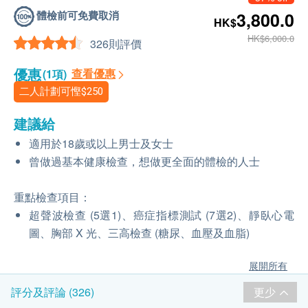
體檢前可免費取消
3,800.0
HK$
HK$6,000.0
326則評價
優惠
查看優惠
(1項)
二人計劃可慳
$250
建議給
適用於18歲或以上男士及女士
曾做過基本健康檢查，想做更全面的體檢的人士
重點檢查項目：
超聲波檢查 (5選1)、癌症指標測試 (7選2)、靜臥心電
圖、胸部 X 光、三高檢查 (糖尿、血壓及血脂)
展開所有
更少
評分及評論 (326)