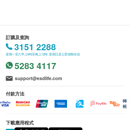
450.0
進行身體檢查後，一般情況下，可於10至14個工
波檢查及2項癌症指標測試。
HK$
HK$900
星期一至五：9:00a.m. – 1:30p.m.; 2:30p.m. – 6:30p.m.
3
基本項目
作天內獲得驗身報告。如有需要特別快速報告，可
星期六︰9:00a.m. – 6:30p.m.
幽門螺旋菌吹氣測試
星期日及公眾假期︰休息
向醫護人員提出，作出特別安排。
注意事項:
基本健康評估
可探測胃癌風險
$1300 hutchgo.com 旅遊禮券
所有自選項目一經電話確認預約後, 項目不得作出
- 請詳閱以下「條款及細則」了解更多服務需知及注
950.0
HK$
更改。
意事項
脈搏率
訂購及查詢
附加項目檢驗者必須跟計劃檢驗者為同一人。
凡購買以上健康檢查計劃
,
圴可享優惠價選購附加檢查
體重
3151 2288
乳房X光造影檢查 (只適合40歲以上女士)
(只適用於尖沙咀分店進行 及 只適合40歲以上女士) 可檢測腫
如有爭議，健康網購health.ESDlife及時代醫療服
項目
,
詳情請按
"
購買
"
鍵瀏覽或向
ESDlife
查詢
個人健康分析問卷
星期一至六早上9時至晚上12時; 星期日及公眾假期休息
瘤、硬塊或鈣化物等乳房問題 (此檢查項目或需另約日期進行
務中心保留最後決定權。
血壓
檢查)
5283 4117
體質指標
1,500.0
HK$
疫苗注射
身高
（不包括新冠疫苗相關計劃）
：
support@esdlife.com
一般疫苗注射服務計劃有效期為6個月，客戶必須
全腹部超聲波
血脂
可探測肝癌、肝硬化、脂肪肝、膽石、前列腺腫大、膀胱石、
於6個月內 (由確認付款日期起計) 接受有關服務，
子宮癌、卵巢癌、卵巢囊腫、子宮肌瘤(纖維瘤)等 (此檢查項
付款方法
逾期作廢。
三酸甘油脂
目或需另約日期到指定中心進行檢查)
轉
此項交易必須經醫生評估是否適合進行疫苗註射。
2,900.0
總膽固醇
HK$
帳
如醫生認為不適合註射疫苗，將取消此計劃的服
$1,000 AEON 禮券
高密度膽固醇
務，全數費用退回
（不包括新冠疫苗相關計劃）
。
低密度膽固醇
愛滋病毒抗原及抗體
下載應用程式
性病篩查
疫苗註射均由註冊醫生/醫護人員負責註射程序。
350.0
糖尿
HK$