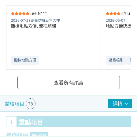
Lee N***
Yiu K*
2026-07-27
朗豪坊辦公室大樓
2026-05-07
體檢地點方便, 流程順暢
地點方便快捷，
體檢地點方便
禮品吸引
訂購
查看所有評論
詳情
體檢項目
78
1
重點項目
癌症指標
重點項目