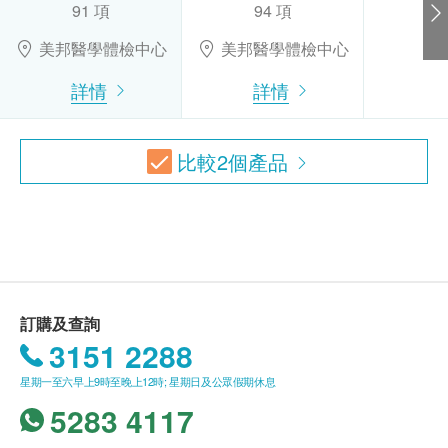
低密度膽固醇
91 項
94 項
簽署者的身份證明文件副本，經核實無誤後可提供
極低密度膽固醇
美邦醫學體檢中心
美邦醫學體檢中心
服務。
糖尿
詳情
詳情
B.16歳至未滿18歲者：
血糖
預先取同意書並由家長或監護人簽署妥當，可接受
肝功能
客人自行到中心，出示已簽署的同意書及簽署者的
比較
2
個產品
身份證明文件副本核實無誤後可提供服務。
谷丙轉氨酵素
谷草轉氨酵素
一般身體檢查計劃有效期為12個月，客戶必須於
白蛋白
12個月內(由確認付款日期起計)接受有關檢查，客
球蛋白
戶需提前1個月預約相關檢查，逾期作廢。
白蛋白球蛋白比例
谷草先轉太酵素
訂購及查詢
所有疫苗都必須經過評估才可注射，如有需要，醫生
總鹼性磷酸酵素
3151 2288
亦會在場解答問題及提供協助。如醫生認為不適合注
腎功能
星期一至六早上9時至晚上12時; 星期日及公眾假期休息
射疫苗，將取消此計劃的服務，全數費用退回。
5283 4117
疫苗注射均由註冊醫生/醫護人員負責注射程序及此服
血肌酸酐
務只適用於佐敦檢驗中心 (辦公時間 : 星期一, 三及 六