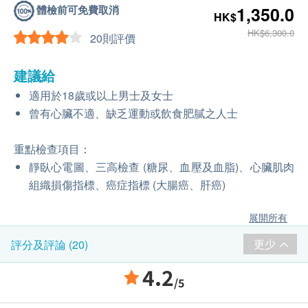
體檢前可免費取消
1,350.0
HK$
HK$6,300.0
20則評價
建議給
適用於18歲或以上男士及女士
曾有心臟不適、缺乏運動或飲食肥膩之人士
重點檢查項目：
靜臥心電圖、三高檢查 (糖尿、血壓及血脂)、心臟肌肉
組織損傷指標、癌症指標 (大腸癌、肝癌)
展開所有
更少
評分及評論 (20)
4.2
/5