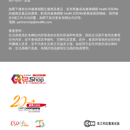
商戶合作 / 加盟
報告：
紅血球平均容量
如閣下擁有任何健康相關之服務及產品，並有興趣成為健康網購 health.ESDlife
進行健康檢查後，一般情況下，需大概14個工作天
紅血球平均紅蛋白量
的服務及產品供應商，歡迎與健康網購 health.ESDlife業務發展部聯絡。我們會
於2個工作天內回覆，為閣下提供更多有關合作詳情。
跟進檢查報告， 工作天不包括星期六、日及公眾
紅血球平均紅蛋白
電郵:
partnership@esdlife.com
假期。 輪侯報告講解時間會因應不同情況 (如個別
血小板數目
重要聲明：
化驗項目所需時間或客人指明特定時段)而有所延
中性白血球
生活易會員於本網站內所發表的全部內容為即時更新，因此生活易不會預先審查
任何內容，並不會保證其準確性、完整性及質量。此外，會員所發表的全部內容
淋巴白血球
長。
均屬個人意見，並不代表生活易之言論及立場。如從而引起任何損失或法律糾
血液白血球
如客人選擇收電子報告*，報告時間可加快至14個
紛，生活易概不負責。有關詳情請參閱生活易的免責聲明。
工作天內出報告(包括超聲波及心電圖)，但個別報
泌尿情況
告則不包括在內，例如基因檢測或mRNA等。客人
在收取電子報告後，仍然可以透過電郵內的連結自
小便顏色
由選擇電話講解或面對面講解。 *客人即使選擇電
小便清濁度
子報告，仍可以按需要前往分店領取正本報告。
小便比重
小便酸鹼度
mRNA體檢服務需21個工作天跟進檢查報告。
小便蛋白質
小便尿糖
免責聲明：
小便膽紅素定性
所有健康檢查/服務並非作為醫務診斷或治療用
小便尿膽素
途。當閣下身體健康出現任何疾病徵兆時，應立即