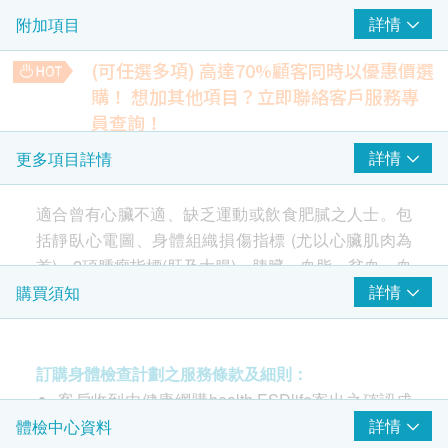
詳情
附加項目
甲種胎蛋白 (肝癌)
(可任選多項) 高達70%顧客同時以優惠價選
大腸癌風險評估
重點項目
購！
想加其他項目？立即聯絡客戶服務專
癌胚抗原
員查詢！
4合1心血管疾病伸延檢查
心臟檢查
詳情
更多項目詳情
重點項目
檢查能反映患多種心血管疾病的可能性、預測中風危險及血凝
固問題
靜臥心電圖
600.0
適合曾有心臟不適、缺乏運動或飲食肥膩之人士。包
HK$
幽門螺旋菌
括靜臥心電圖、身體組織損傷指標 (尤以心臟肌肉為
重點項目
身體輻射數量
首)、2項腫瘤指標(肝及大腸)、胰臟、血脂、貧血、血
身體輻射數量影響胎兒生長及健康
胃幽門螺旋桿菌抗體
糖。
詳情
購買須知
150.0
HK$
愛滋病 HIV
重點項目
包括靜臥心電圖、身體組織損傷指標 (尤以心臟肌肉
多器官疾病問題指標 (鐵蛋白)
愛滋病抗體一及二
鐵蛋白水平升高反映某身體器官或組織受損
訂購身體檢查計劃之服務條款及細則：
為首)、2項腫瘤指標(肝及大腸)、胰臟、血脂、肝功
385.0
HK$
客戶收到由健康網購health.ESDlife寄出之確認成
能、腎功能、貧血、血糖。
2
基本項目
功付款電郵後，美邦醫學體檢中心將於隨後1-2個
詳情
體檢中心資料
甲型肝炎抵抗力