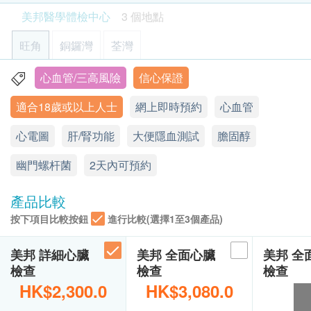
工作天的辦公時間內，致電客戶預約身體檢查的時
注意事項:
評估是否對甲肝病毒具有免疫力
心臟檢查
美邦醫學體檢中心
3 個地點
360.0
間及地點。客戶亦可致電查詢或在訂單確認後1個
- 請詳閱以下「條款及細則」了解更多服務需知及注
HK$
工作天致電該中心預約 (電話：2369 0680)。
意事項
乳酸脫氫酶
旺角
銅鑼灣
荃灣
購買計劃後可安排由健康網購health.ESDlife發出
總肌酸磷激酵素
的正式收據，並於7-14個工作天後寄出。客戶可於
心血管/三高風險
信心保證
旺角亞皆老街8號朗豪坊辦公室大樓11樓
基本健康評估
購買時提出收據要求，或經以下方法聯絡客戶服務
適合18歲或以上人士
網上即時預約
心血管
顯示地圖
員: 電郵 (
support@esdlife.com
) 或電話 (3151
血壓
2288)。
體質指標
心電圖
星期一至六︰9:00a.m. – 1:00p.m.; 2:00p.m. – 6:00p.m.
肝/腎功能
大便隱血測試
膽固醇
健康檢查計劃只適用於10歲或以上之人士
星期日及公眾假期︰休息
身高
幽門螺杆菌
熱線電話：(852) 2369 0680
未成年客人體檢指引 (10歲至18歳以下人士)
2天內可預約
脈搏率
A. 10歳至未滿16歲者：
詳細醫學問卷
產品比較
(1) 有家長或監護人陪同者
體重
在中心即場簽署同意書，並出示身份證明文件，經
按下項目比較按鈕
進行比較(選擇1至3個產品)
血脂
核實無誤後可提供服務。
美邦 詳細心臟
美邦 全面心臟
美邦 
總膽固醇
檢查
檢查
檢查
(2) 沒有家長或監護人陪同者
三酸甘油脂
HK$2,300.0
HK$3,080.0
預先取同意書並由家長或監護人簽署妥當，客人可
高密度膽固醇
由其他成年人陪同到中心，出示已簽署的同意書及