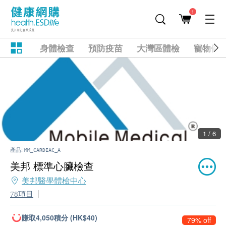
1
身體檢查
預防疫苗
大灣區體檢
寵物健
1 / 6
產品:
MM_CARDIAC_A
美邦 標準心臟檢查
美邦醫學體檢中心
78項目
賺取4,050積分 (HK$40)
79% off