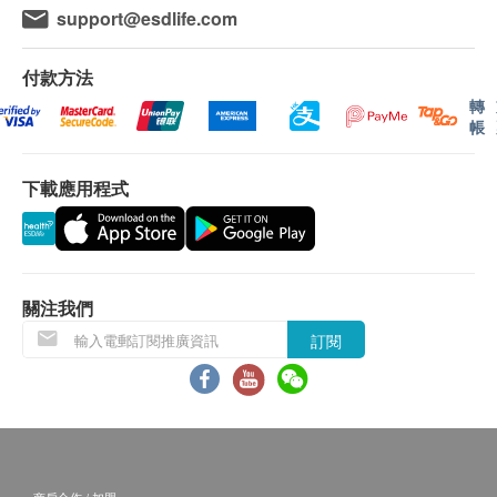
尿素
support@esdlife.com
下午2時至6時)。
鈉
鉀
付款方法
備註：
氯化物
a. 醫生講解報告
只限旺角分店
，若有需要請聯
轉
帳
甲狀腺
絡旺角分店查詢。
b. 如果客戶已完成電話或面解服務，若再要求
甲狀腺素
下載應用程式
講解，需另外收取解析報告費，價錢請向美邦查
血液檢查
詢。
c. 客戶若體檢後3個月內不提取報告，所有報告
血色素
一律作銷毀處理及不會存底，客戶如需額外索取
單核白血球
關注我們
報告複印本 (體檢後3個月內)，將收取$150行政
嗜酸性白血球
費。注意：複印本報告未必完整。
訂閱
嗜鹼性白血球
d. 客人需自行承擔郵寄報告之風險。
血抹片
e. 所有身體檢查並非作為醫務診斷或治療用
血液紅血球
途，如需撰寫醫生轉介信，將作額外收費，價錢
白血球
請向美邦查詢。
紅血球計數
紅血球壓積量