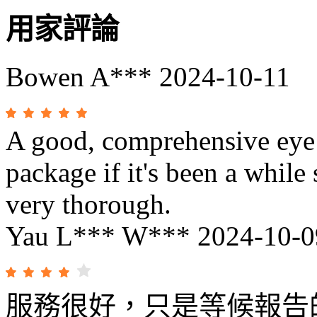
用家評論
Bowen A***
2024-10-11
A good, comprehensive eye 
package if it's been a while
very thorough.
Yau L*** W***
2024-10-0
服務很好，只是等候報告