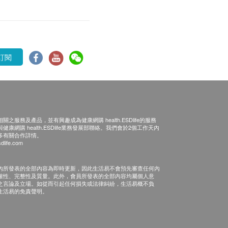
訂閱
之服務及產品，並有興趣成為健康網購 health.ESDlife的服務
康網購 health.ESDlife業務發展部聯絡。我們會於2個工作天內
多有關合作詳情。
dlife.com
內所發表的全部內容為即時更新，因此生活易不會預先審查任何內
確性、完整性及質量。此外，會員所發表的全部內容均屬個人意
之言論及立場。如從而引起任何損失或法律糾紛，生活易概不負
生活易的免責聲明。