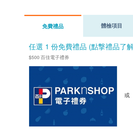
體檢項目
免費禮品
任選 1 份免費禮品 (點撃禮品了
$500 百佳電子禮券
或