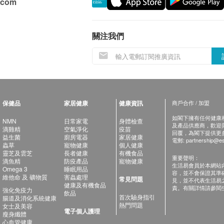
.com
關注我們
保健品
家居健康
健康資訊
商戶合作 / 加盟
如閣下擁有任何健康相關
NMN
日常家電
身體檢查
及產品供應商，歡迎與健
滴雞精
空氣淨化
疫苗
回覆，為閣下提供更
益生菌
廚房電器
家居健康
電郵:
partnership@es
蟲草
寵物健康
個人健康
靈芝及雲芝
長者健康
有機食品
重要聲明：
滴魚精
防疫產品
寵物健康
生活易會員於本網站
Omega 3
睡眠用品
容，並不會保證其準
維他命 及 礦物質
害蟲處理
常見問題
見，並不代表生活易
健康及有機食品
責。有關詳情請參閱
強化免疫力
飲品
首次驗身指引
腸道及消化系統健康
熱門問題
女士及美容
電子個人護理
瘦身纖體
心血管健康