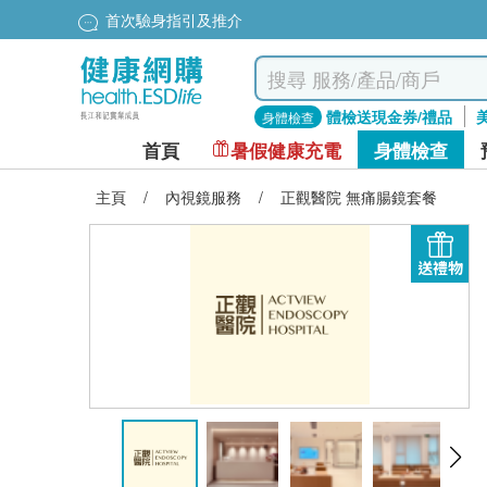
首次驗身指引及推介
體檢送現金券/禮品
身體檢查
首頁
暑假健康充電
身體檢查
主頁
/
內視鏡服務
/
正觀醫院 無痛腸鏡套餐
送禮物