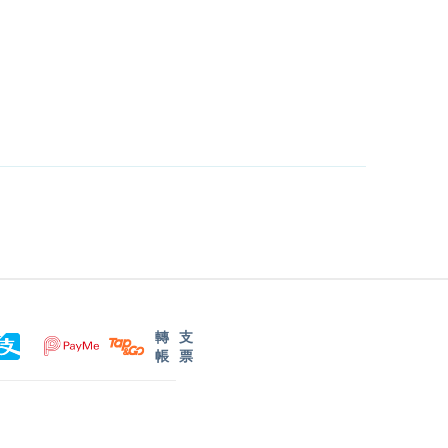
轉
支
帳
票