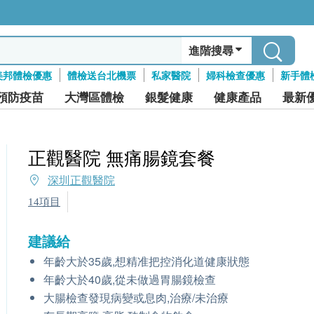
進階搜尋
美邦體檢優惠
體檢送台北機票
私家醫院
婦科檢查優惠
新手體
預防疫苗
大灣區體檢
銀髮健康
健康產品
最新
正觀醫院 無痛腸鏡套餐
深圳正觀醫院
14項目
建議給
年齡大於35歲,想精准把控消化道健康狀態
年齡大於40歲,從未做過胃腸鏡檢查
大腸檢查發現病變或息肉,治療/未治療