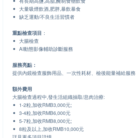
有長期高鹽,高脂,醃制食物飲食
大量吸煙飲酒,肥胖,暴飲暴食
缺乏運動/不良生活習慣者
重點檢查項目
：
大腸檢查
AI動態影像輔助診斷服務
服務亮點：
提供內鏡檢查服飾用品、一次性耗材、檢後能量補給服務
額外費用
大腸檢查過程中,發生活組織抽取/息肉治療:
1-2粒,加收RMB3,000元;
3-4粒,加收RMB6,000元
5-7粒,加收RMB8,000元;
8粒及以上,加收RMB10,000元
詳見更多項目詳情。