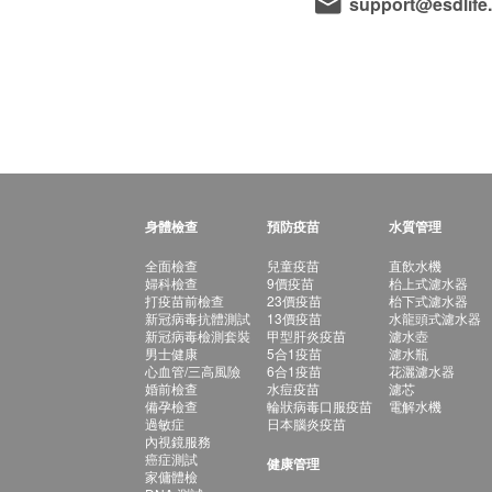
support@esdlife
身體檢查
預防疫苗
水質管理
全面檢查
兒童疫苗
直飲水機
婦科檢查
9價疫苗
枱上式濾水器
打疫苗前檢查
23價疫苗
枱下式濾水器
新冠病毒抗體測試
13價疫苗
水龍頭式濾水器
新冠病毒檢測套裝
甲型肝炎疫苗
濾水壺
男士健康
5合1疫苗
濾水瓶
心血管/三高風險
6合1疫苗
花灑濾水器
婚前檢查
水痘疫苗
濾芯
備孕檢查
輪狀病毒口服疫苗
電解水機
過敏症
日本腦炎疫苗
內視鏡服務
癌症測試
健康管理
家傭體檢