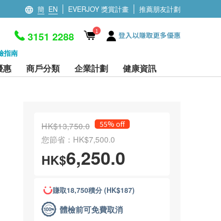
簡
EN
EVERJOY 獎賞計畫
推薦朋友計劃
1
3151 2288
登入以賺取更多優惠
檢指南
優惠
商戶分類
企業計劃
健康資訊
55% off
HK$13,750.0
您節省：HK$7,500.0
6,250.0
HK$
賺取18,750積分 (HK$187)
體檢前可免費取消