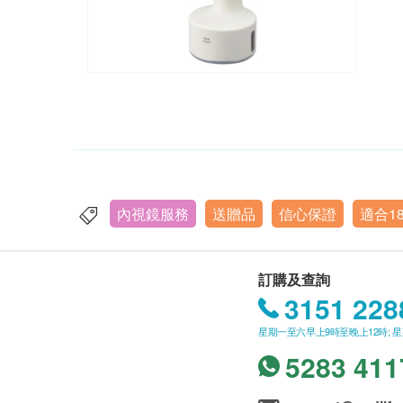
內視鏡服務
送贈品
信心保證
適合1
訂購及查詢
3151 228
星期一至六早上9時至晚上12時; 
5283 411