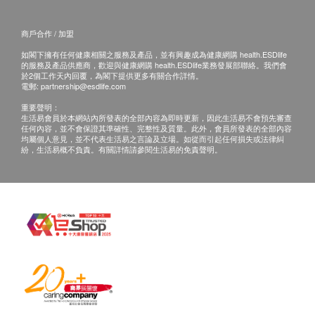
使用後若有不適等狀況，請停止使用並請教專業醫
生。
商戶合作 / 加盟
此產品沒有根據《藥劑業及毒藥條例》或《中醫藥
如閣下擁有任何健康相關之服務及產品，並有興趣成為健康網購 health.ESDlife
條例》註冊。為此產品作出的任何聲稱亦沒有為進
的服務及產品供應商，歡迎與健康網購 health.ESDlife業務發展部聯絡。我們會
行該等註冊而接受評核。
於2個工作天內回覆，為閣下提供更多有關合作詳情。
電郵:
partnership@esdlife.com
此產品並不供作診斷、治療或預防任何疾病之用。
重要聲明：
生活易會員於本網站內所發表的全部內容為即時更新，因此生活易不會預先審查
任何內容，並不會保證其準確性、完整性及質量。此外，會員所發表的全部內容
均屬個人意見，並不代表生活易之言論及立場。如從而引起任何損失或法律糾
紛，生活易概不負責。有關詳情請參閱生活易的免責聲明。