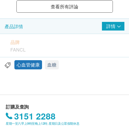
查看所有評論
詳情
產品詳情
品牌
FANCL
包裝
心血管健康
血糖
90粒
產地
日本
訂購及查詢
功效
3151 2288
日本首家配方從香蕉葉中提取的科羅素酸。
星期一至六早上9時至晚上12時; 星期日及公眾假期休息
適合關注血糖的人士服用。