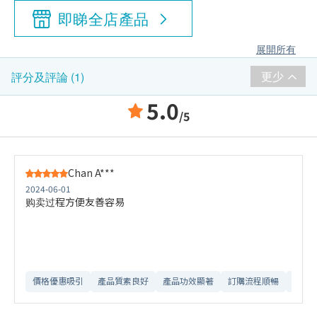
即睇全店產品
展開所有
更少
評分及評論 (1)
5.0
/5
Chan A***
2024-06-01
购卖过程方便友善容易
價格優惠吸引
產品質素良好
產品功效顯著
訂購流程順暢
網站