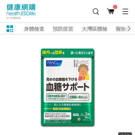
1
身體檢查
預防疫苗
大灣區體檢
寵物健