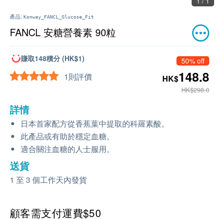
1 / 1
產品:
Konway_FANCL_Glucose_Fit
FANCL 安糖營養素 90粒
賺取148積分 (HK$1)
50% off
148.8
1則評價
HK$
HK$298.0
詳情
日本首家配方從香蕉葉中提取的科羅素酸。
此產品或有助於穩定血糖。
適合關注血糖的人士服用。
送貨
1 至 3 個工作天內發貨
顧客需支付運費$50