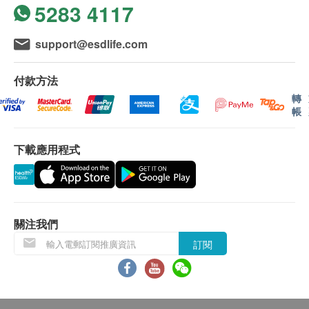
5283 4117
此產品或有助於穩定血糖。
用法用量
support@esdlife.com
每日3粒，飯後服用
付款方法
注意事項：
轉
帳
本產品原材料包括黃豆，有相應食物過敏者請勿服
用。
下載應用程式
請遵照每日建議用量服用，身體感到異常時請停止
服用。
請確認原料，有相應食物過敏者請勿服用。
個別人士或不宜服用，包括孕婦、哺乳中的婦女、
長期病患、 對以上成分過敏者等，服用前應諮詢
關注我們
醫生意見。
訂閱
請置於陰涼乾燥處，避免陽光直射。
內附之乾燥劑/脫氧劑，請勿食用。
請置於幼兒無法取得之處。