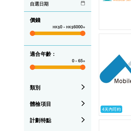
自選日期
價錢
0
-
6000+
HK$
HK$
適合年齡 :
0
-
65+
類別
體檢項目
4天內可約
計劃特點