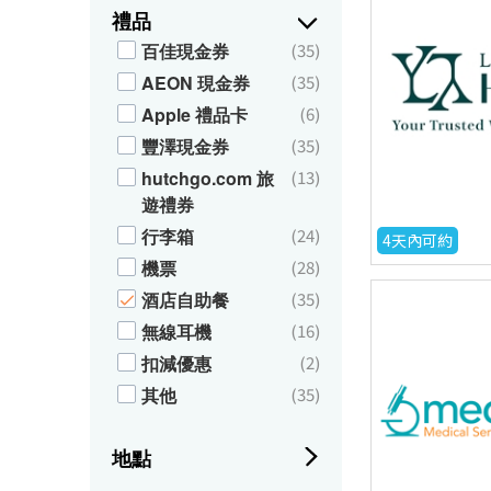
禮品
百佳現金券
(35)
AEON 現金券
(35)
Apple 禮品卡
(6)
豐澤現金券
(35)
hutchgo.com 旅
(13)
遊禮券
行李箱
(24)
4天內可約
機票
(28)
酒店自助餐
(35)
無線耳機
(16)
扣減優惠
(2)
其他
(35)
地點