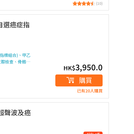
(10)
(自選癌症指
指標組合)、甲乙
狀腺檢查、骨骼…
3,950.0
HK$
購買
已有20人購買
(超聲波及癌
49% off