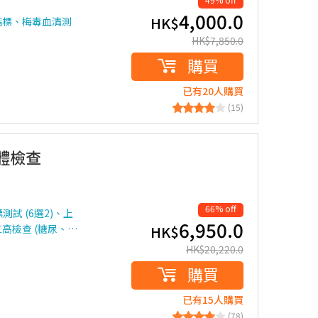
4,000.0
HK$
指標、梅毒血清測
HK$
7,850.0
購買
已有20人購買
(15)
體檢查
66% off
試 (6選2)、上
6,950.0
高檢查 (糖尿、…
HK$
HK$
20,220.0
購買
已有15人購買
(78)