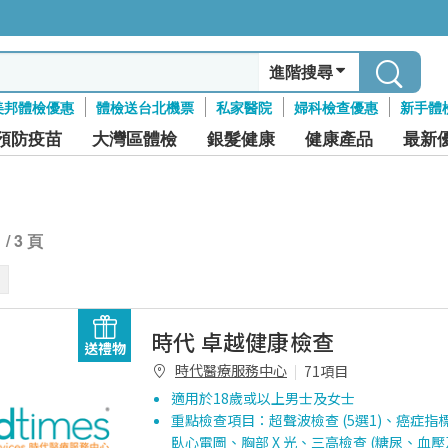
進階搜尋
美邦體檢優惠
體檢送台北機票
私家醫院
婦科檢查優惠
新手體
預防疫苗
大灣區體檢
銀髮健康
健康產品
最新
1 / 3 頁
時代 卓越健康檢查
送禮物
時代醫療服務中心
71項目
適用於18歲或以上男士及女士
重點檢查項目：超聲波檢查 (5選1)、癌症指標測
臥心電圖、胸部 X 光、三高檢查 (糖尿、血壓