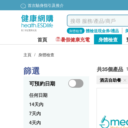
首次驗身指引及推介
體檢送現金券/禮品
身體檢查
首頁
暑假健康充電
身體檢查
主頁
/
身體檢查
篩選
共35個產品
酒店自助餐
可預約日期
任何日期
14天內
7天內
4天內