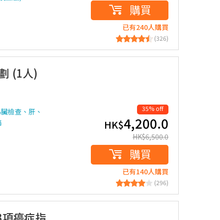
購買
已有240人購買
(326)
 (1人)
35% off
心臟檢查、肝、
4,200.0
病
HK$
HK$
6,500.0
購買
已有140人購買
(296)
(3項癌症指