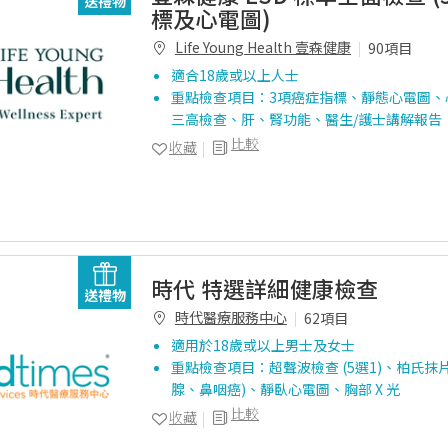
送禮物
標及心電圖)
Life Young Health 壹森健康
90項目
適合18歲或以上人士
重點檢查項目：3項癌症指標、靜態心電圖、
三高檢查、肝、腎功能、醫生/護士講解報告
比較
收藏
時代 特選詳細健康檢查
送禮物
時代醫療服務中心
62項目
適用於18歲或以上男士及女士
重點檢查項目：超聲波檢查 (5選1)、柏氏抹
腺、鼻咽癌)、靜臥心電圖、胸部 X 光
比較
收藏