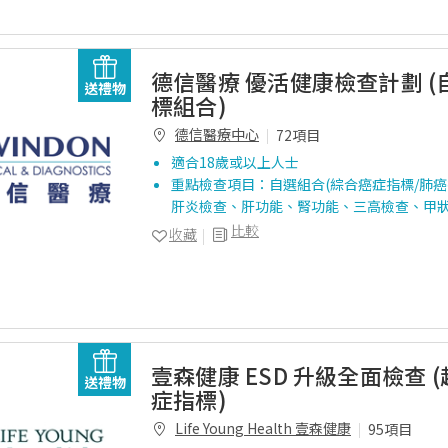
德信醫療 優活健康檢查計劃 
送禮物
標組合)
德信醫療中心
72項目
適合18歲或以上人士
重點檢查項目：自選組合(綜合癌症指標/肺癌
肝炎檢查、肝功能、腎功能、三高檢查、甲
比較
收藏
壹森健康 ESD 升級全面檢查 
送禮物
症指標)
Life Young Health 壹森健康
95項目