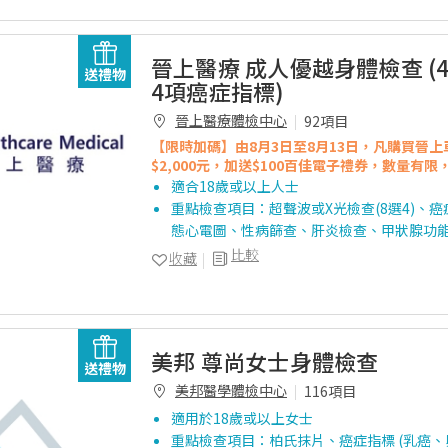
晉上醫療 成人優越身體檢查 (
送禮物
4項癌症指標)
晉上醫療體檢中心
92項目
【限時加碼】由8月3日至8月13日，凡購買
晉上
$2,000元，加送$100百佳電子禮券，數量有
適合18歲或以上人士
重點檢查項目：超聲波或X光檢查(8選4)、癌症
態心電圖、性病篩查、肝炎檢查、甲狀腺功
比較
收藏
美邦 尊尚女士身體檢查
送禮物
美邦醫學體檢中心
116項目
適用於18歲或以上女士
重點檢查項目：柏氏抹片、癌症指標 (乳癌、