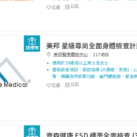
比較
收藏
美邦 星級尊尚全面身體檢查計劃
送禮物
美邦醫學體檢中心
117項目
適用於18歲或以上男士及女士
重點檢查項目：癌症指標 (大腸癌、肝癌)、
腎、胰臟及甲狀腺功能、幽門螺旋菌、愛滋
比較
收藏
壹森健康 ESD 標準全面檢查 