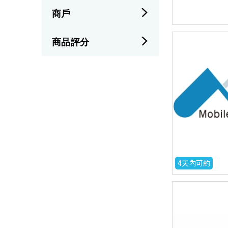
商戶
商品評分
4天內可約