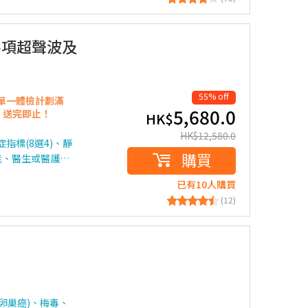
4項超聲波及
55% off
單一
體檢計劃滿
5,680.0
限，送完即止！
HK$
HK$
12,580.0
指標(8選4)、靜
購買
能、醫生或醫護…
已有10人購買
(12)
卵巢癌)、梅毒、