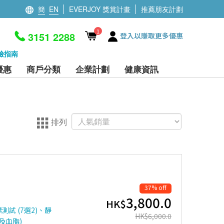
簡
EN
EVERJOY 獎賞計畫
推薦朋友計劃
1
3151 2288
登入以賺取更多優惠
檢指南
優惠
商戶分類
企業計劃
健康資訊
排列
37% off
3,800.0
HK$
試 (7選2)、靜
HK$
6,000.0
及血脂)