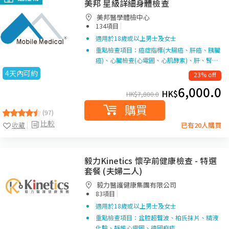
美邦 星級詳細身體檢查
美邦醫學體檢中心
|
134項目
適用於18歲或以上男士及女士
重點檢查項目：癌症指標(大腸癌、肝癌、胰臟
癌)、心臟檢查(心電圖、心肌酵素)、肝、腎…
4天內可約
23% off
6,000.0
HK$
HK$
7,800.0
購買
(97)
比較
收藏
已有20人購買
毅力Kinetics 懷孕前健康檢查 - 特選
套餐 (夫婦二人)
毅力醫護健康集團有限公司
|
83項目
適用於18歲或以上男士及女士
重點檢查項目：盆腔超聲波、柏氏抹片、精液
化驗、靜態心電圖、德國痲疹