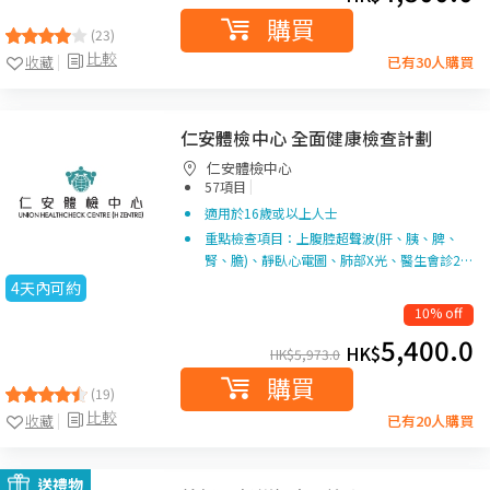
購買
(23)
比較
收藏
已有30人購買
仁安體檢中心 全面健康檢查計劃
仁安體檢中心
|
57項目
適用於16歲或以上人士
重點檢查項目：上腹腔超聲波(肝、胰、脾、
腎、膽)、靜臥心電圖、肺部X光、醫生會診2…
4天內可約
10% off
5,400.0
HK$
HK$
5,973.0
購買
(19)
比較
收藏
已有20人購買
送禮物