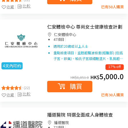
比較
收藏
已有50人購買
仁安體檢中心 尊尚女士健康檢查計劃
仁安體檢中心
|
47項目
適用於20歲或以上人士
重點檢查項目：盆腔超聲波檢查(經腹部) (包括
子宮，卵巢)、柏氏子宮頸細胞塗片、乳房超…
4天內可約
17% off
5,000.0
HK$
HK$
6,051.0
購買
(22)
比較
收藏
已有30人購買
播道醫院 特選全面成人身體檢查
播道醫院
|
72項目