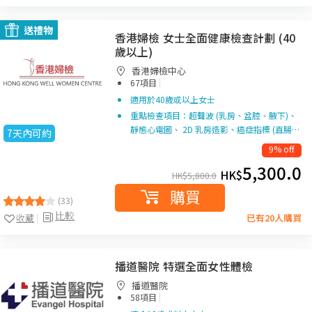
送禮物
香港婦檢 女士全面健康檢查計劃 (40
歲以上)
香港婦檢中心
|
67項目
適用於40歲或以上女士
重點檢查項目：超聲波 (乳房、盆腔、腋下)、
靜態心電圖、 2D 乳房造影、癌症指標 (直腸…
7天內可約
9% off
5,300.0
HK$
HK$
5,800.0
購買
(33)
比較
收藏
已有20人購買
播道醫院 特選全面女性體檢
播道醫院
|
58項目