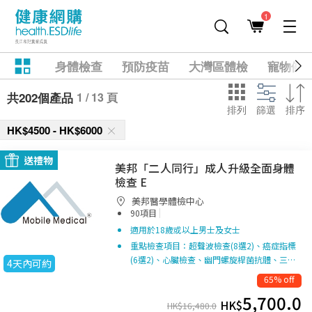
1
身體檢查
預防疫苗
大灣區體檢
寵物健
1 / 13 頁
共202個產品
排列
篩選
排序
HK$4500 - HK$6000
送禮物
美邦「二人同行」成人升級全面身體
檢查 E
美邦醫學體檢中心
|
90項目
適用於18歲或以上男士及女士
重點檢查項目：超聲波檢查(8選2)、癌症指標
(6選2)、心臟檢查、幽門螺旋桿菌抗體、三…
4天內可約
65% off
5,700.0
HK$
HK$
16,480.0