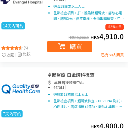
適合18歲或以上人士
重點檢查項目：肝、膽及脾超聲波、靜態心電
圖、肺部X光、癌症指標、全面眼睛檢查、甲…
14天內可約
52% off
4,910.0
HK$
HK$
10,200.0
購買
(5)
比較
收藏
已有30人購買
卓健醫療 白金婦科檢查
卓健醫療體檢中心
|
66項目
適用於18歲或以上女士
重點檢查項目：超聲波檢查、HPV DNA 測試、
柏氏抹片、癌症指標 (4選3)、靜臥心電圖、…
7天內可約
4,800.0
HK$