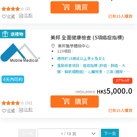
購買
(2)
比較
收藏
已有15人購買
送禮物
美邦 全面健康檢查 (5項癌症指標)
美邦醫學體檢中心
|
123項目
適用於18歲或以上男士及女士
重點檢查項目：癌症指標 (肝癌、肺癌、大
腸、鱗狀細胞癌)、心臟檢查、三高 (糖尿、…
4天內可約
27% off
5,000.0
HK$
HK$
6,890.0
購買
(32)
比較
收藏
已有15人購買
上一頁
下一頁