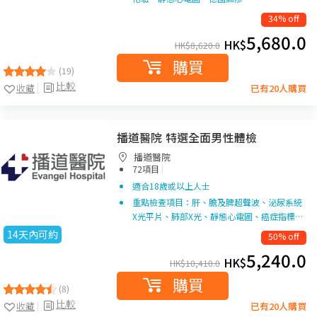
34% off
5,680.0
HK$
HK$
8,620.0
購買
(19)
比較
收藏
已有20人購買
播道醫院 特選全面男性體檢
播道醫院
|
72項目
適合18歲或以上人士
重點檢查項目：肝、膽及脾超聲波、泌尿系統
X光平片、肺部X光、靜態心電圖、癌症指標…
14天內可約
50% off
5,240.0
HK$
HK$
10,410.0
購買
(8)
比較
收藏
已有20人購買