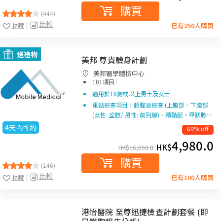
購買
(444)
比較
收藏
已有250人購買
送禮物
美邦 尊貴驗身計劃
美邦醫學體檢中心
|
101項目
適用於18歲或以上男士及女士
重點檢查項目：超聲波檢查 (上腹部、下腹部
(女性: 盆腔/ 男性: 前列腺)、頸動脈、甲狀腺…
4天內可約
69% off
4,980.0
HK$
HK$
16,050.0
購買
(146)
比較
收藏
已有100人購買
港怡醫院 至尊迅捷檢查計劃套餐 (即