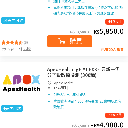
適合18歲或以上女士
重點檢查項目：乳房超聲波 (40歲以下)/ 3D 數
碼乳房X光造影 (40歲以上)、盤腔超聲波、…
14天內可約
44% off
5,850.0
HK$
HK$
10,500.0
購買
(5)
比較
收藏
已有20人購買
ApexHealth IgE ALEX3 - 最新一代
分子致敏原檢測 (300種)
ApexHealth
|
157項目
2歲或以上小童或成人
重點檢查項目：300 項特異性 IgE食物及環境
致敏原
4天內可約
23% off
4,980.0
HK$
HK$
6,500.0