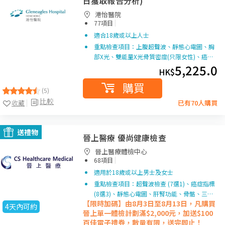
日獲取報告分析)
港怡醫院
|
77項目
適合18歲或以上人士
重點檢查項目：上腹超聲波、靜態心電圖、胸
部X光、雙能量X光骨質密度(只限女性)、癌…
5,225.0
HK$
購買
(5)
比較
收藏
已有70人購買
送禮物
晉上醫療 優尚健康檢查
晉上醫療體檢中心
|
68項目
適用於18歲或以上男士及女士
重點檢查項目：超聲波檢查 (7選1)、癌症指標
(8選3)、靜態心電圖、肝腎功能、骨骼、三…
【限時加碼】由8月3日至8月13日，凡購買
4天內可約
晉上單一
體檢計劃滿$2,000元，加送$100
百佳電子禮券，數量有限，送完即止！