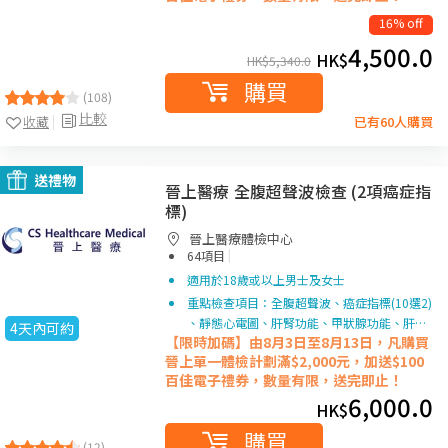
16% off
4,500.0
HK$
HK$
5,340.0
購買
(108)
比較
收藏
已有60人購買
送禮物
晉上醫療 全腹超聲波檢查 (2項癌症指
標)
晉上醫療體檢中心
|
64項目
適用於18歲或以上男士及女士
重點檢查項目：全腹超聲波、癌症指標(10選2)
、靜態心電圖、肝腎功能、甲狀腺功能、肝…
4天內可約
【限時加碼】由8月3日至8月13日，凡購買
晉上單一
體檢計劃滿$2,000元，加送$100
百佳電子禮券，數量有限，送完即止！
6,000.0
HK$
購買
(12)